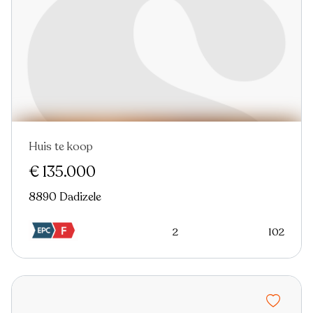
Huis te koop
€ 135.000
8890 Dadizele
2
102