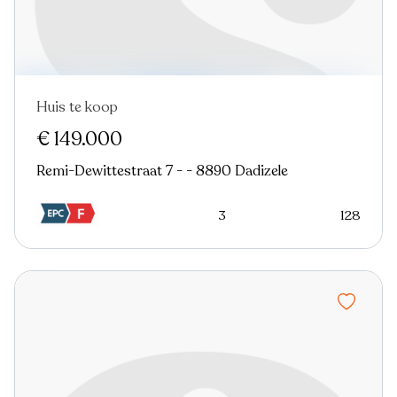
Huis te koop
In optie
€ 149.000
Remi-Dewittestraat 7 - - 8890 Dadizele
3
128