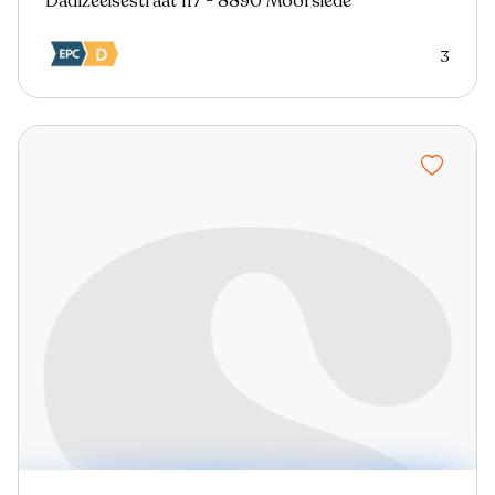
Dadizeelsestraat 117 - 8890 Moorslede
3