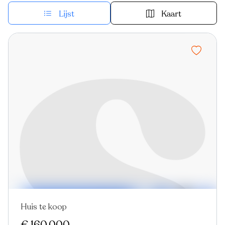
Lijst
Kaart
Huis te koop
Nieuw