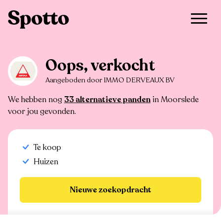
>
Te koop
>
Moorslede
>
Huis
Oops, verkocht
Aangeboden door IMMO DERVEAUX BV
We hebben nog
33 alternatieve panden
in Moorslede
voor jou gevonden.
Te koop
Huizen
Nieuwe zoekopdracht