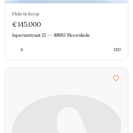
Huis te koop
Nieuw
€ 145.000
Iepersestraat 15 - - 8890 Moorslede
4
120