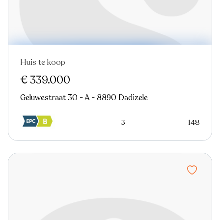
Huis te koop
Nieuw
€ 339.000
Geluwestraat 30 - A - 8890 Dadizele
3
148