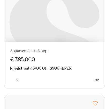
Appartement te koop
Nieuw
€ 385.000
Rijselstraat 45/00.01 - 8900 IEPER
2
92