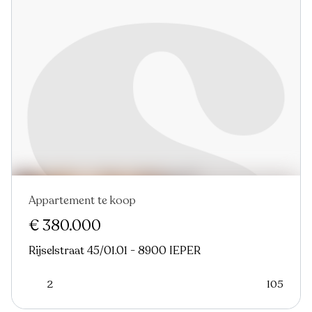
Appartement te koop
Nieuw
€ 380.000
Rijselstraat 45/01.01 - 8900 IEPER
2
105