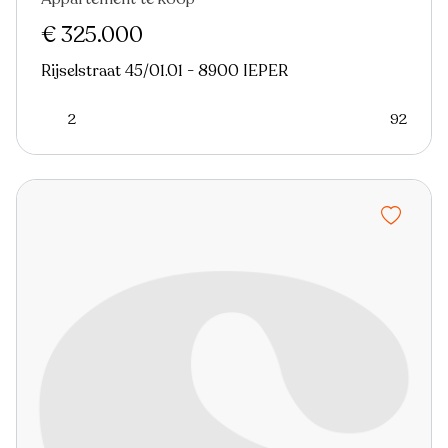
Nieuw
€ 325.000
Rijselstraat 45/01.01 - 8900 IEPER
2
92