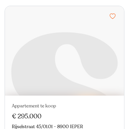
Appartement te koop
Nieuw
€ 295.000
Rijselstraat 45/01.01 - 8900 IEPER