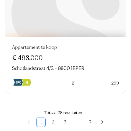
Appartement te koop
Nieuw
€ 498.000
Schotlandstraat 4/2 - 8900 IEPER
2
299
Totaal 128 resultaten
2
3
...
7
1