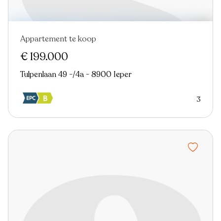
Appartement te koop
Nieuw
€ 199.000
Tulpenlaan 49 -/4a - 8900 Ieper
3