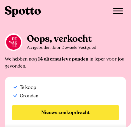
>
Te koop
>
Ieper
>
Grond
Oops, verkocht
Aangeboden door Dewaele Vastgoed
We hebben nog
14 alternatieve panden
in Ieper voor jou
gevonden.
Te koop
Gronden
Nieuwe zoekopdracht