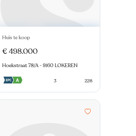
Huis te koop
Nieuw
Virtual tour
€ 498.000
Hoekstraat 78/A - 9160 LOKEREN
3
228