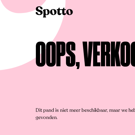
>
Te koop
>
Lokeren
>
Huis
OOPS, VERKO
Dit pand is niet meer beschikbaar, maar we h
gevonden.