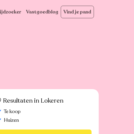
ijdzoeker
Vastgoedblog
Vind je pand
Resultaten in Lokeren
Te koop
Huizen