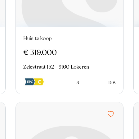
Huis te koop
Nieuw
€ 319.000
Zelestraat 152 - 9160 Lokeren
3
158