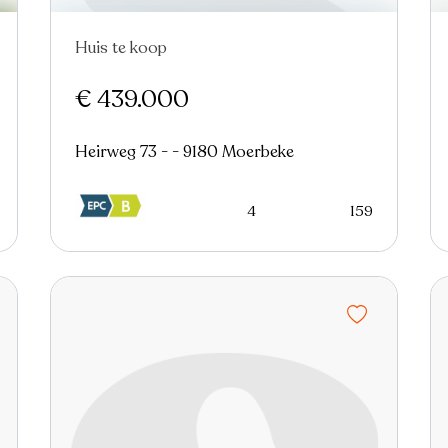
Huis te koop
Nieuw
€ 439.000
Heirweg 73 - - 9180 Moerbeke
4
159