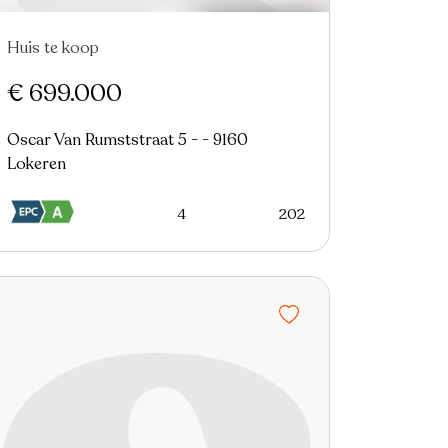
Huis te koop
Nieuw
€ 699.000
Oscar Van Rumststraat 5 - - 9160
Lokeren
4
202