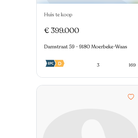
Huis te koop
Nieuw
€ 399.000
Damstraat 59 - 9180 Moerbeke-Waas
3
169