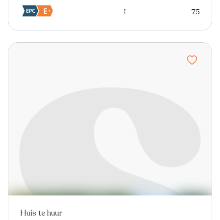
1
75
Huis te huur
Nieuw