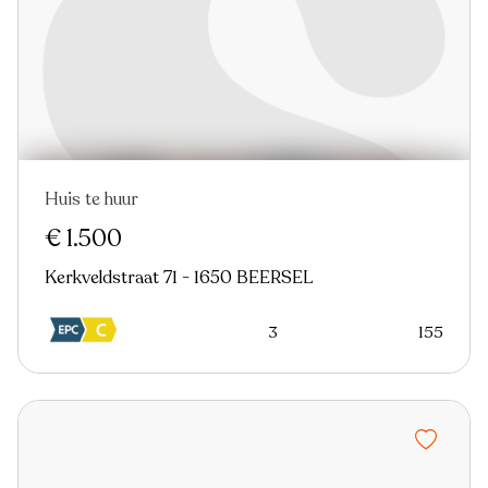
Huis te huur
Nieuw
€ 1.500
Kerkveldstraat 71 - 1650 BEERSEL
3
155