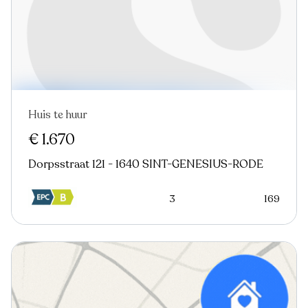
Huis te huur
Nieuw
€ 1.670
Dorpsstraat 121 - 1640 SINT-GENESIUS-RODE
3
169