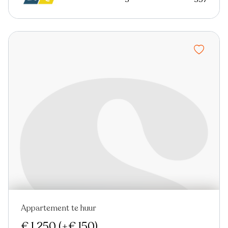
Appartement te huur
Nieuw
€ 1.250
(+€ 150)