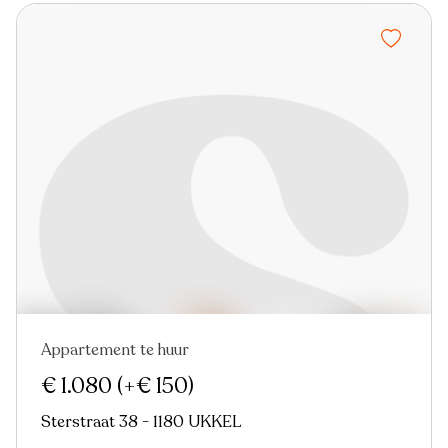
Appartement te huur
Nieuw
€ 1.080
(+€ 150)
Sterstraat 38 - 1180 UKKEL