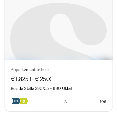
Appartement te huur
Nieuw
€ 1.825
(+€ 250)
Rue de Stalle 290/53 - 1180 Ukkel
2
106