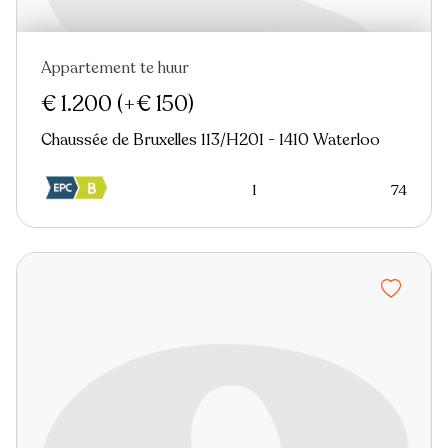
Appartement te huur
Nieuw
€ 1.200
(+€ 150)
Chaussée de Bruxelles 113/H201 - 1410 Waterloo
1
74