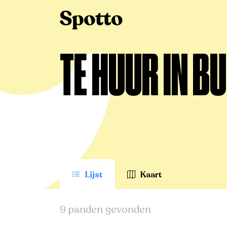
>
Te huur
>
Buken
TE HUUR IN B
Lijst
Kaart
9 panden gevonden