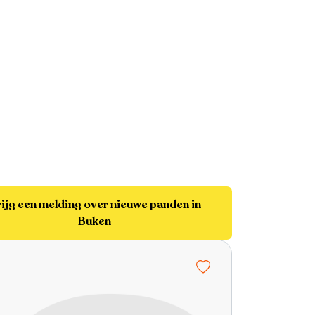
ijg een melding over nieuwe panden in
Buken