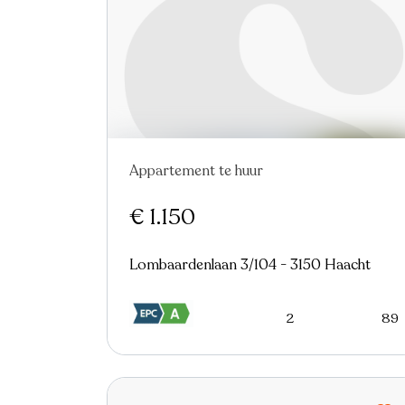
Appartement te huur
Nieuw
€ 1.150
Lombaardenlaan 3/104 - 3150 Haacht
2
89