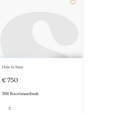
Huis te huur
In optie
Nieuw
€ 750
3191 Boortmeerbeek
3