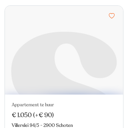
Appartement te huur
Nieuw
€ 1.050
(+€ 90)
Villerslei 94/5 - 2900 Schoten