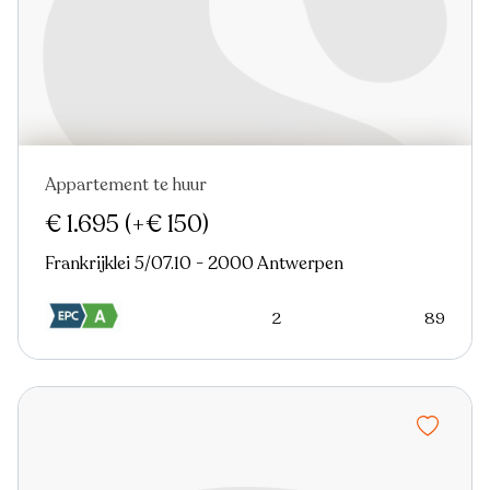
Appartement te huur
Nieuw
Virtual tour
€ 1.695
(+€ 150)
Frankrijklei 5/07.10 - 2000 Antwerpen
2
89