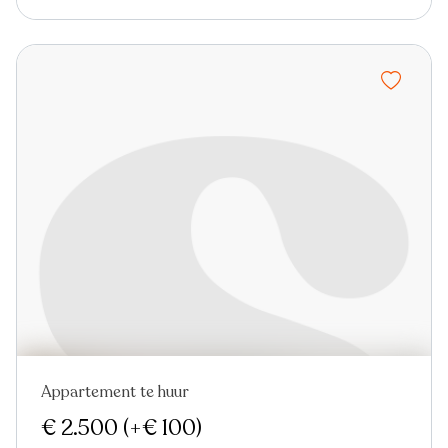
Appartement te huur
Nieuw
Virtual tour
€ 2.500
(+€ 100)