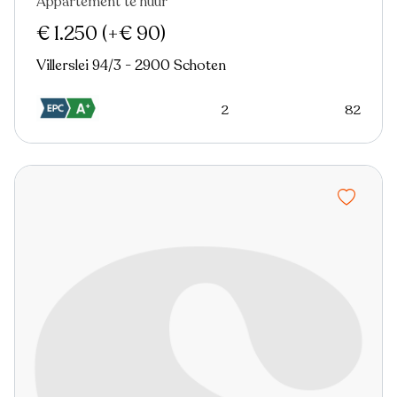
Appartement te huur
Nieuw
€ 1.250
(+€ 90)
Villerslei 94/3 - 2900 Schoten
2
82