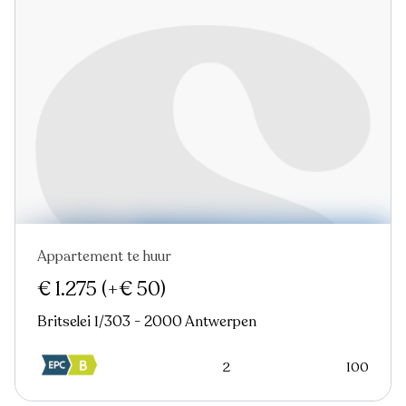
Appartement te huur
Nieuw
€ 1.275
(+€ 50)
Britselei 1/303 - 2000 Antwerpen
2
100