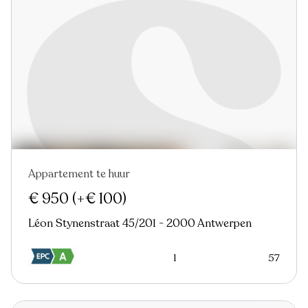
Appartement te huur
Nieuw
€ 950
(+€ 100)
Léon Stynenstraat 45/201 - 2000 Antwerpen
1
57