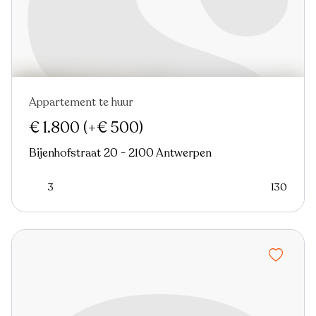
Appartement te huur
Nieuw
€ 1.800
(+€ 500)
Bijenhofstraat 20 - 2100 Antwerpen
3
130