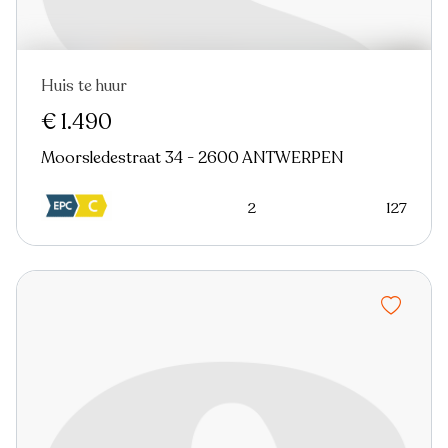
Huis te huur
Nieuw
€ 1.490
Moorsledestraat 34 - 2600 ANTWERPEN
2
127