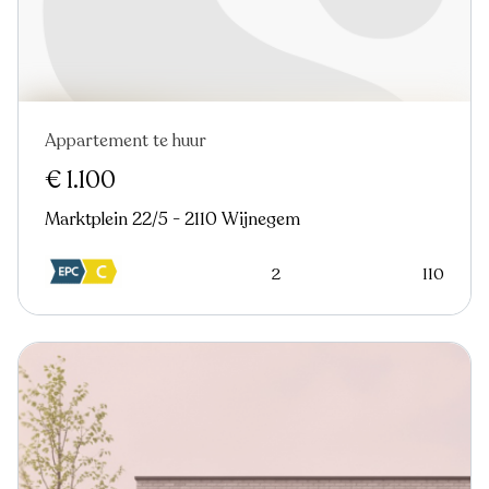
Appartement te huur
In optie
€ 1.100
Marktplein 22/5 - 2110 Wijnegem
2
110