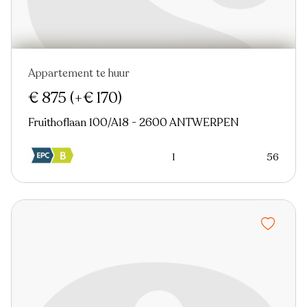
Appartement te huur
Nieuw
€ 875
(+€ 170)
Fruithoflaan 100/A18 - 2600 ANTWERPEN
1
56