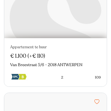
Appartement te huur
Nieuw
€ 1.100
(+€ 110)
Van Breestraat 5/6 - 2018 ANTWERPEN
2
109