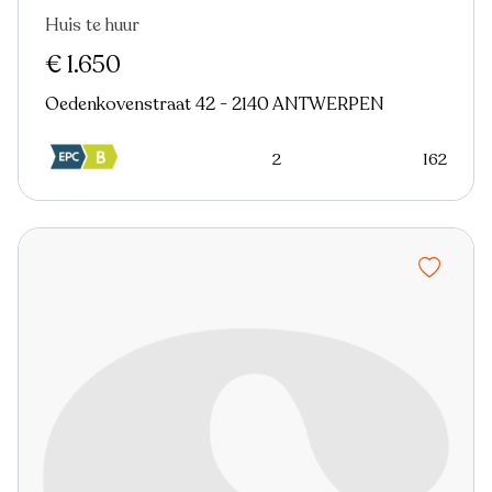
Huis te huur
Nieuw
€ 1.650
Oedenkovenstraat 42 - 2140 ANTWERPEN
2
162