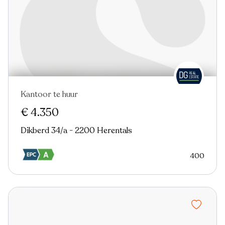
Kantoor te huur
Nieuw
€ 4.350
Dikberd 34/a - 2200 Herentals
400