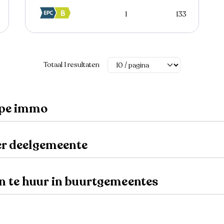
1
133
Totaal 1 resultaten
ype immo
er deelgemeente
 te huur in buurtgemeentes