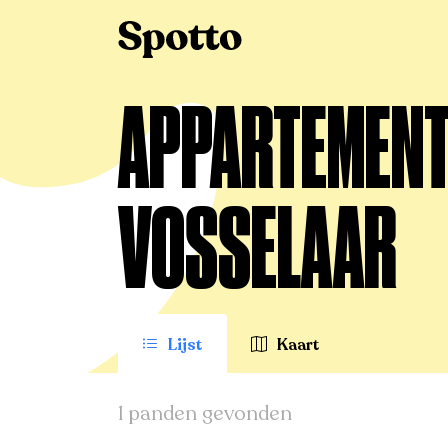
>
Te huur
>
Vosselaar
>
Appartement
APPARTEMENT 
VOSSELAAR
Lijst
Kaart
1 panden gevonden