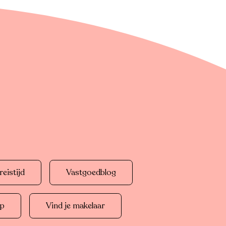
eistijd
Vastgoedblog
op
Vind je makelaar