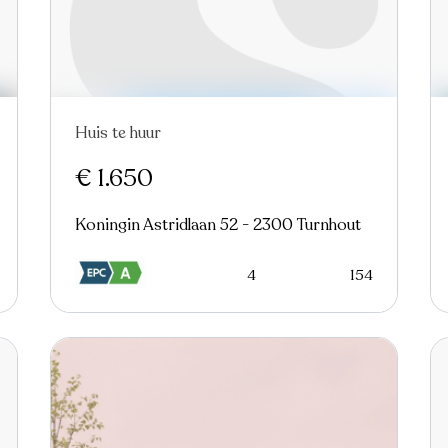
Huis te huur
In optie
€ 1.650
Koningin Astridlaan 52 - 2300 Turnhout
4
154