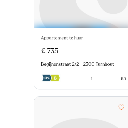
Appartement te huur
Nieuw
€ 735
Begijnenstraat 2/2 - 2300 Turnhout
1
65