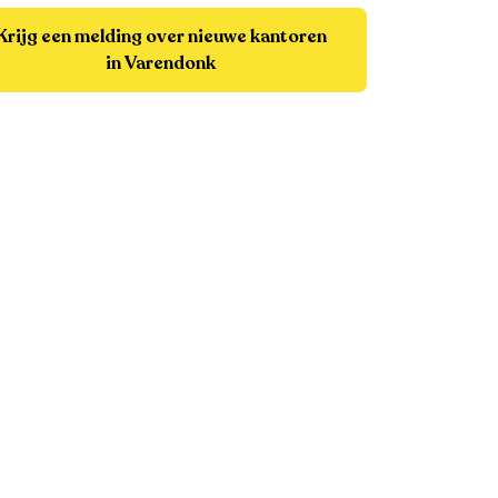
Krijg een melding over nieuwe kantoren
in Varendonk