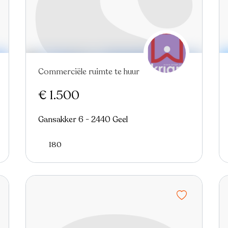
Commerciële ruimte te huur
Nieuw
€ 1.500
Gansakker 6 - 2440 Geel
180