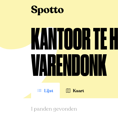
>
Te huur
>
Varendonk
>
Kantoor
KANTOOR TE H
VARENDONK
Lijst
Kaart
1 panden gevonden