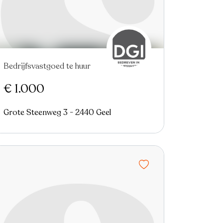
Bedrijfsvastgoed te huur
Verhuurd
Nieuw
€ 1.000
Grote Steenweg 3 - 2440 Geel