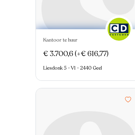
Kantoor te huur
Nieuw
€ 3.700,6
(+€ 616,77)
Liesdonk 5 - V1 - 2440 Geel