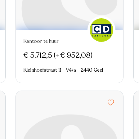
Kantoor te huur
Nieuw
€ 5.712,5
(+€ 952,08)
Kleinhoefstraat 11 - V4/a - 2440 Geel