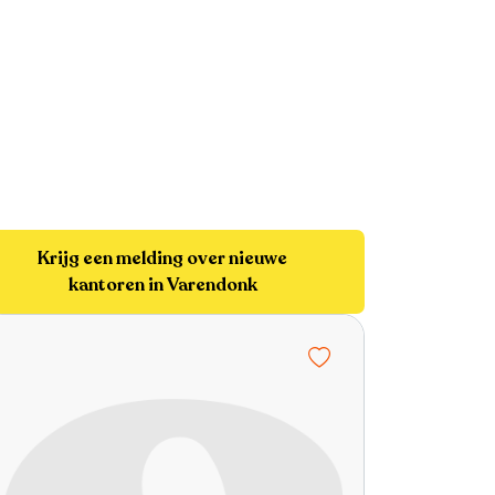
Krijg een melding over nieuwe
kantoren in Varendonk