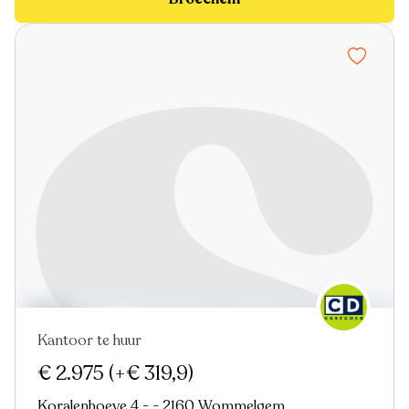
Kantoor te huur
Nieuw
€ 2.975
(+€ 319,9)
Koralenhoeve 4 - - 2160 Wommelgem