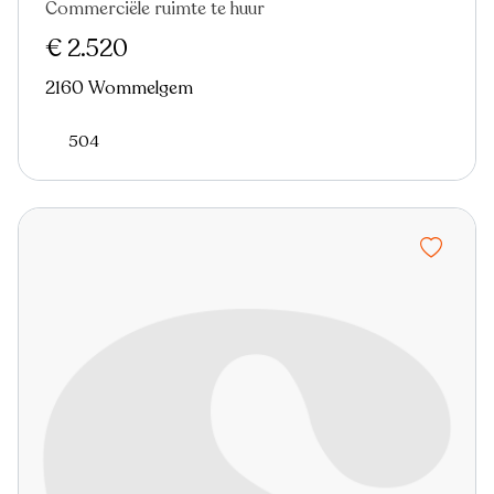
Commerciële ruimte te huur
Nieuw
€ 2.520
2160 Wommelgem
504