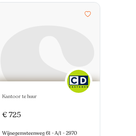
Virtual tour
Kantoor te huur
€ 725
Wijnegemsteenweg 61 - A/1 - 2970