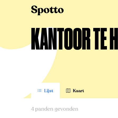
>
Te huur
>
Schilde
>
Kantoor
KANTOOR TE H
Lijst
Kaart
4 panden gevonden