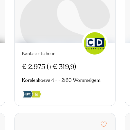
Kantoor te huur
Nieuw
€ 2.975
(+€ 319,9)
Koralenhoeve 4 - - 2160 Wommelgem