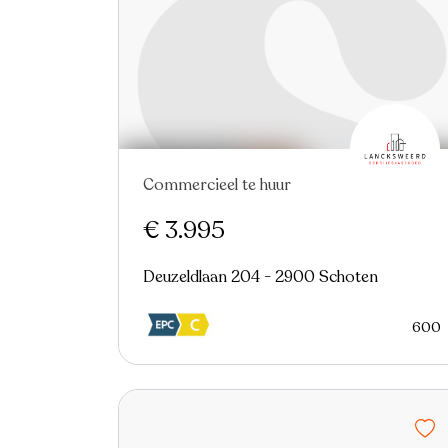
Commercieel te huur
Nieuw
€ 3.995
Deuzeldlaan 204 - 2900 Schoten
600