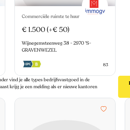
Commerciële ruimte te huur
Virtual tour
€ 1.500
(+€ 50)
Wijnegemsteenweg 38 - 2970 'S-
GRAVENWEZEL
83
nder vind je alle types bedrijfsvastgoed in de
ast krijg je een melding als er nieuwe kantoren