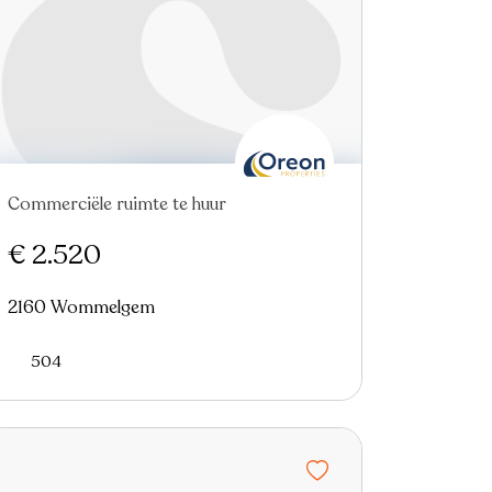
Commerciële ruimte te huur
Nieuw
€ 2.520
2160 Wommelgem
504