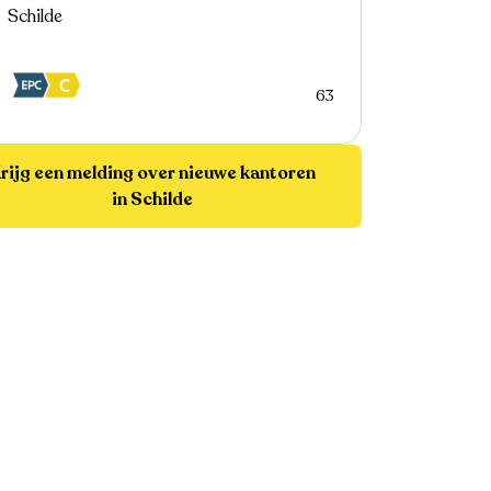
Schilde
63
rijg een melding over nieuwe kantoren
in Schilde