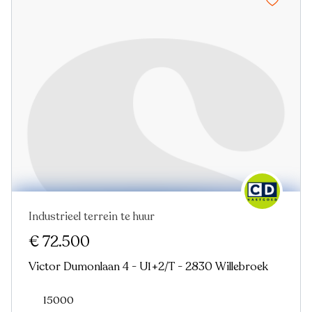
Industrieel terrein te huur
Virtual tour
€ 72.500
Victor Dumonlaan 4 - U1+2/T - 2830 Willebroek
15000