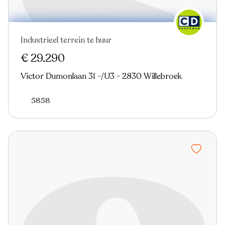
Industrieel terrein te huur
Virtual tour
€ 29.290
Victor Dumonlaan 31 -/U3 - 2830 Willebroek
5858