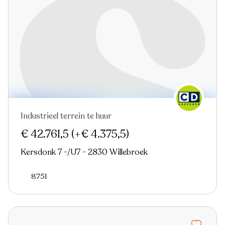
Industrieel terrein te huur
Virtual tour
€ 42.761,5
(+€ 4.375,5)
Kersdonk 7 -/U7 - 2830 Willebroek
8751