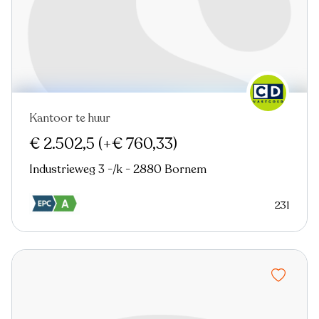
Kantoor te huur
Nieuw
€ 2.502,5
(+€ 760,33)
Industrieweg 3 -/k - 2880 Bornem
231