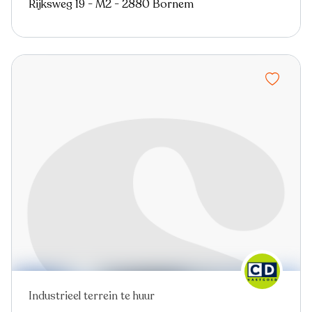
Rijksweg 19 - M2 - 2880 Bornem
Industrieel terrein te huur
Virtual tour