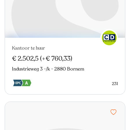
Kantoor te huur
Nieuw
€ 2.502,5
(+€ 760,33)
Industrieweg 3 -/k - 2880 Bornem
231