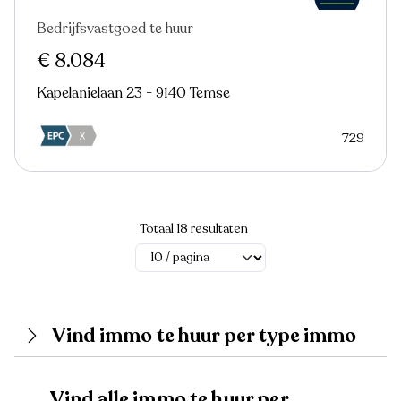
Bedrijfsvastgoed te huur
Nieuw
€ 8.084
Kapelanielaan 23 - 9140 Temse
729
Totaal 18 resultaten
Vind immo te huur per type immo
Vind alle immo te huur per