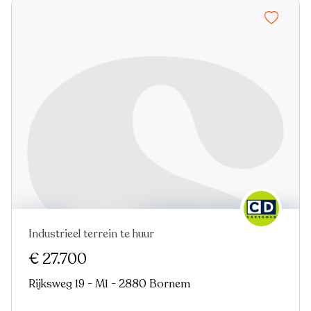
Industrieel terrein te huur
Virtual tour
€ 27.700
Rijksweg 19 - M1 - 2880 Bornem