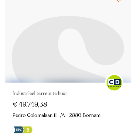
Industrieel terrein te huur
Virtual tour
€ 49.749,38
Pedro Colomalaan 11 -/A - 2880 Bornem