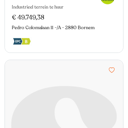
Industrieel terrein te huur
Virtual tour
€ 49.749,38
Pedro Colomalaan 11 -/A - 2880 Bornem