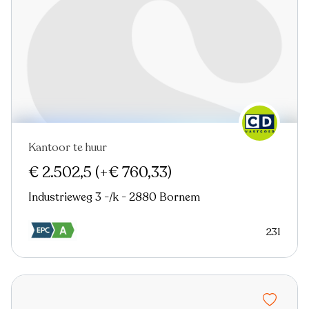
Kantoor te huur
Nieuw
€ 2.502,5
(+€ 760,33)
Industrieweg 3 -/k - 2880 Bornem
231