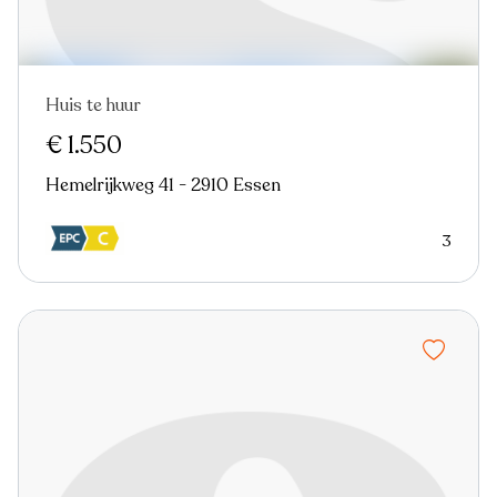
Huis te huur
In optie
€ 1.550
Hemelrijkweg 41 - 2910 Essen
3