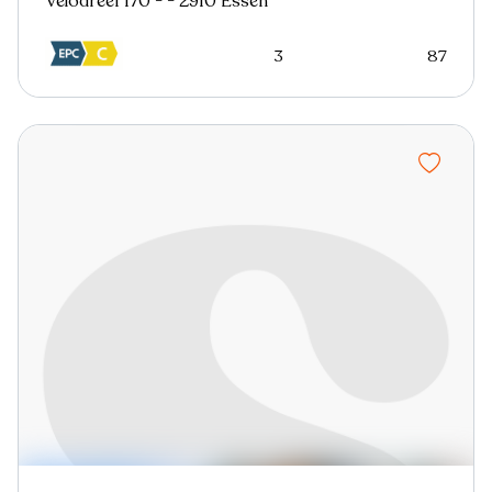
Velodreef 170 - - 2910 Essen
3
87