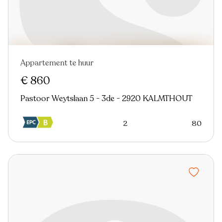
Appartement te huur
Nieuw
€ 860
Pastoor Weytslaan 5 - 3de - 2920 KALMTHOUT
2
80