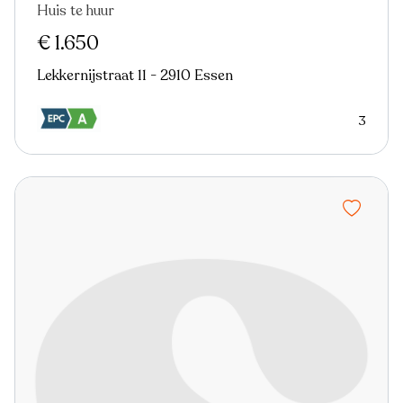
Huis te huur
In optie
€ 1.650
Lekkernijstraat 11 - 2910 Essen
3