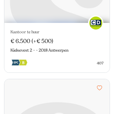
Kantoor te huur
Nieuw
€ 6.500
(+€ 500)
Kielsevest 2 - - 2018 Antwerpen
407