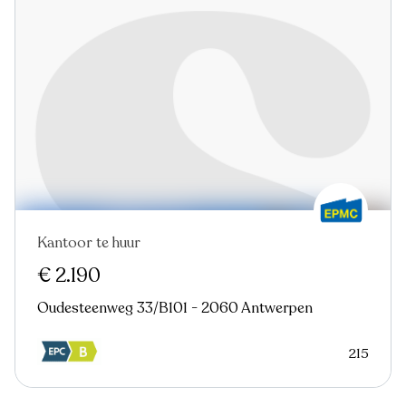
Kantoor te huur
Nieuw
€ 2.190
Oudesteenweg 33/B101 - 2060 Antwerpen
215