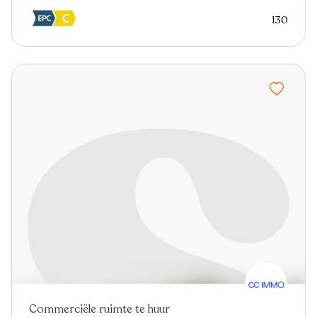
130
Commerciële ruimte te huur
Nieuw