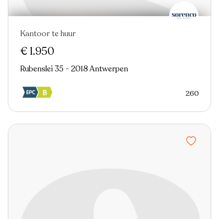
Kantoor te huur
Nieuw
€ 1.950
Rubenslei 35 - 2018 Antwerpen
260