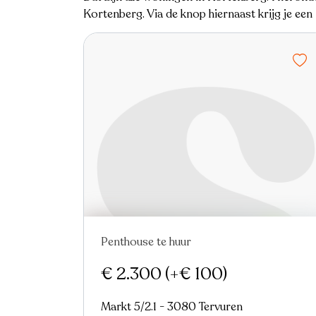
Kortenberg. Via de knop hiernaast krijg je ee
Penthouse te huur
Verhuurd
Nieuw
Virtual tour
€ 2.300
(+€ 100)
Markt 5/2.1 - 3080 Tervuren