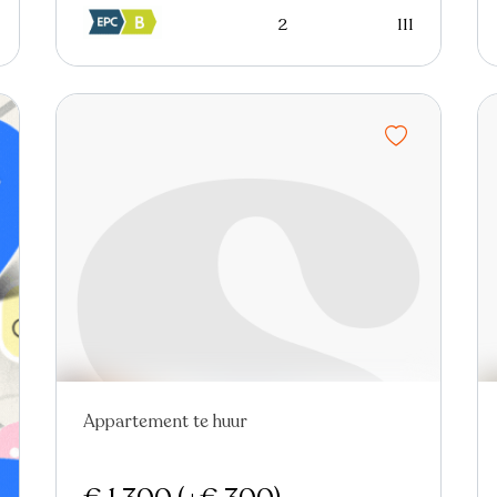
2
111
Appartement te huur