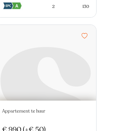
2
130
Appartement te huur
€ 990
(+€ 50)