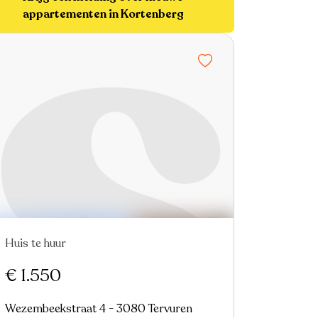
appartementen in Kortenberg
Huis te huur
Nieuw
€ 1.550
Wezembeekstraat 4 - 3080 Tervuren