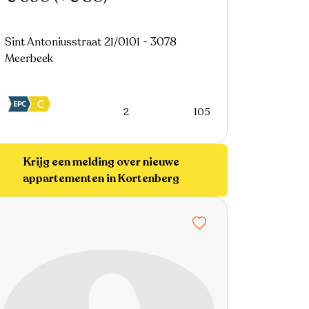
Sint Antoniusstraat 21/0101 - 3078
Meerbeek
2
105
Krijg een melding over nieuwe
appartementen in Kortenberg