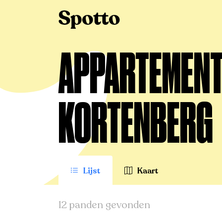
>
Te huur
>
Kortenberg
>
Appartement
APPARTEMENT 
KORTENBERG
Lijst
Kaart
12 panden gevonden