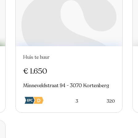
Huis te huur
In optie
€ 1.650
Minneveldstraat 94 - 3070 Kortenberg
3
320