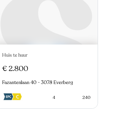
Huis te huur
Nieuw
€ 2.800
Fazantenlaan 40 - 3078 Everberg
4
240