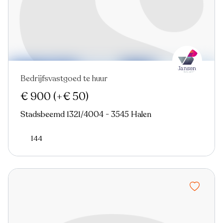
Bedrijfsvastgoed te huur
Nieuw
€ 900
(+€ 50)
Stadsbeemd 1321/4004 - 3545 Halen
144