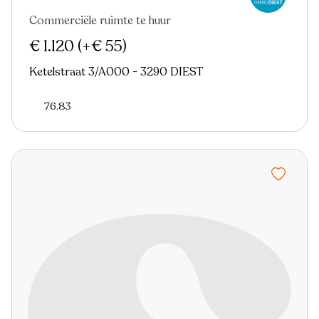
Commerciële ruimte te huur
Virtual tour
€ 1.120
(+€ 55)
Ketelstraat 3/A000 - 3290 DIEST
76.83