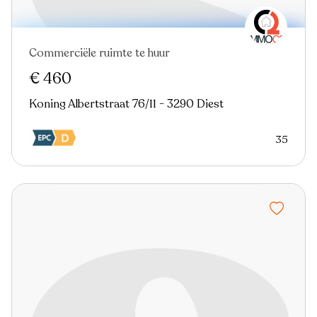
Commerciële ruimte te huur
Nieuw
€ 460
Koning Albertstraat 76/11 - 3290 Diest
35