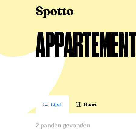
>
Te huur
>
As
>
Appartement
APPARTEMENT 
Lijst
Kaart
2 panden gevonden