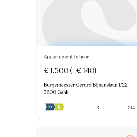
Appartement te huur
Nieuw
€ 1.500
(+€ 140)
Burgemeester Gerard Bijnenslaan 1/22 -
3600 Genk
3
214