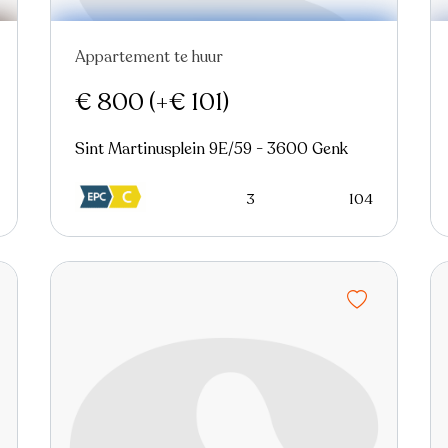
Appartement te huur
Nieuw
€ 800
(+€ 101)
Sint Martinusplein 9E/59 - 3600 Genk
3
104