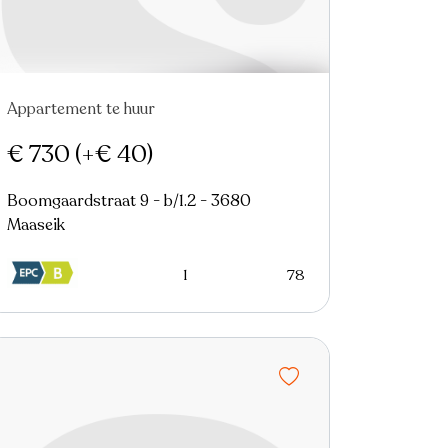
Appartement te huur
Nieuw
€ 730
(+€ 40)
Boomgaardstraat 9 - b/1.2 - 3680
Maaseik
1
78