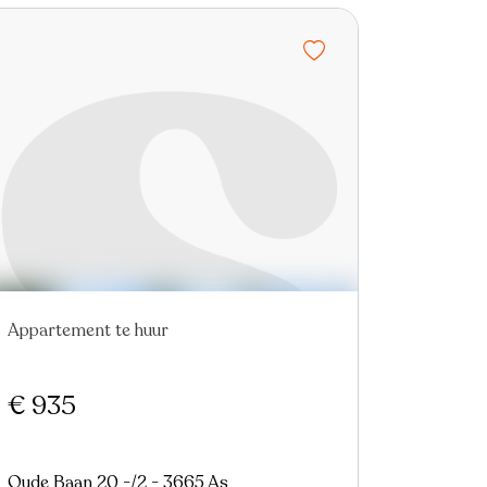
Appartement te huur
Nieuw
€ 935
Oude Baan 20 -/2 - 3665 As