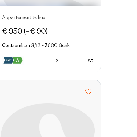
Appartement te huur
Nieuw
€ 950
(+€ 90)
Centrumlaan 8/12 - 3600 Genk
2
83