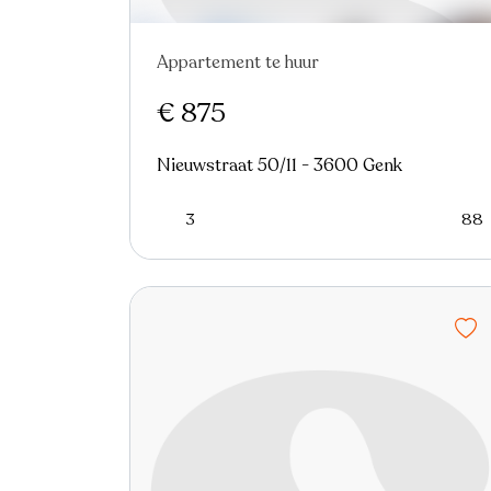
Appartement te huur
Nieuw
€ 875
Nieuwstraat 50/11 - 3600 Genk
3
88