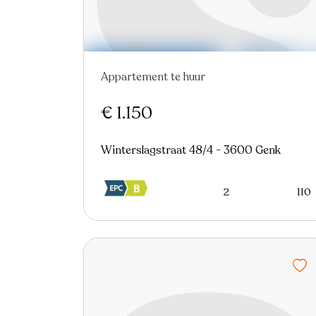
Appartement te huur
Nieuw
€ 1.150
Winterslagstraat 48/4 - 3600 Genk
2
110