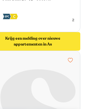
2
Krijg een melding over nieuwe
appartementen in As