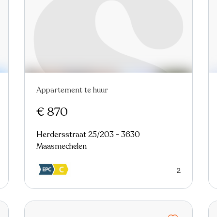
Appartement te huur
Nieuw
€ 870
Herdersstraat 25/203 - 3630
Maasmechelen
2