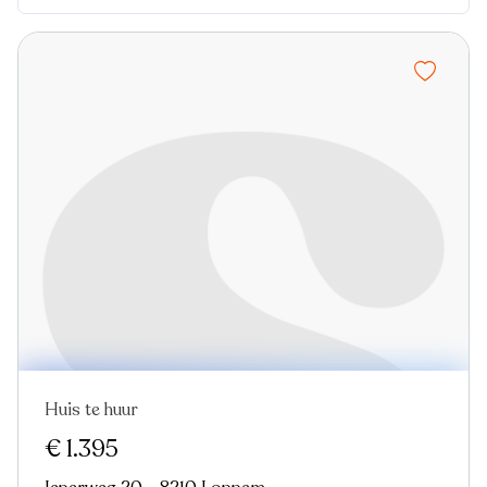
Huis te huur
Nieuw
€ 1.395