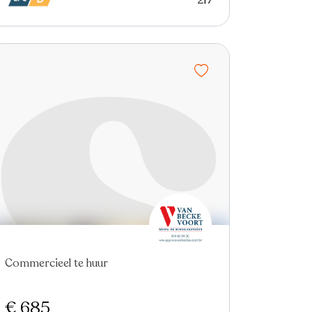
217
Nieuw
Commercieel te huur
€ 685