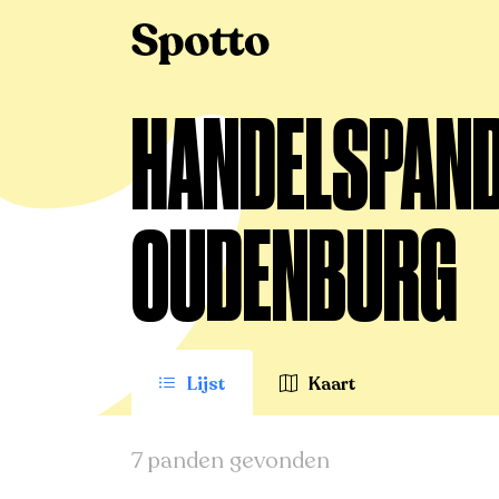
>
Te huur
>
Oudenburg
>
Handelspand
HANDELSPAND 
OUDENBURG
Lijst
Kaart
7 panden gevonden