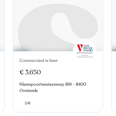
Commercieel te huur
Nieuw
€ 3.650
Nieuwpoortsesteenweg 499 - 8400
Oostende
241