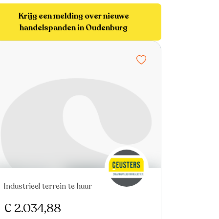
Krijg een melding over nieuwe
handelspanden in Oudenburg
Industrieel terrein te huur
€ 2.034,88