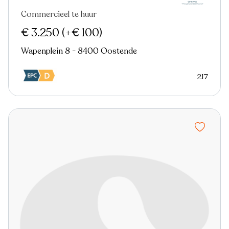
Commercieel te huur
Nieuw
€ 3.250
(+€ 100)
Wapenplein 8 - 8400 Oostende
217