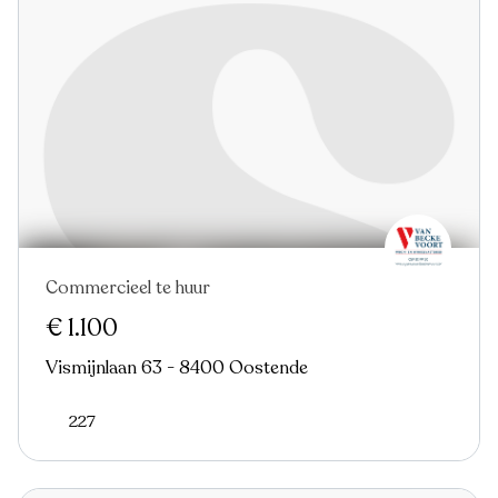
Commercieel te huur
Nieuw
€ 1.100
Vismijnlaan 63 - 8400 Oostende
227