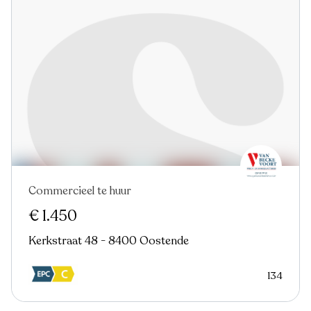
Commercieel te huur
Nieuw
€ 1.450
Kerkstraat 48 - 8400 Oostende
134