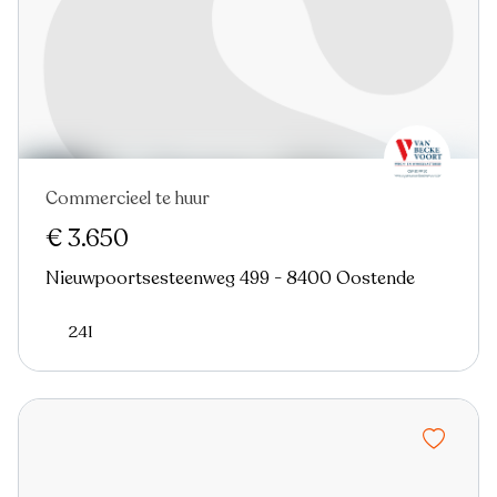
Commercieel te huur
Nieuw
€ 3.650
Nieuwpoortsesteenweg 499 - 8400 Oostende
241