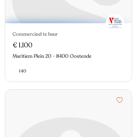
Commercieel te huur
Nieuw
€ 1.100
Maritiem Plein 20 - 8400 Oostende
140