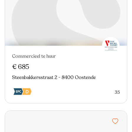
Commercieel te huur
Nieuw
€ 685
Steenbakkersstraat 2 - 8400 Oostende
35