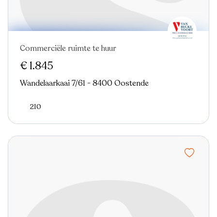
Commerciële ruimte te huur
Nieuw
€ 1.845
Wandelaarkaai 7/61 - 8400 Oostende
210