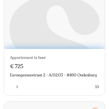
Appartement te huur
In optie
Nieuw
€ 725
Eernegemsestraat 2 - A/02.03 - 8460 Oudenburg
1
53