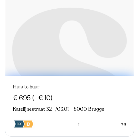
Huis te huur
Nieuw
€ 695
(+€ 10)
Katelijnestraat 32 -/03.01 - 8000 Brugge
1
36