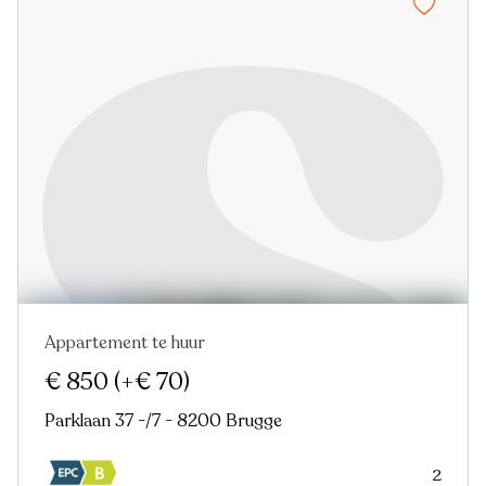
Appartement te huur
Nieuw
€ 850
(+€ 70)
Parklaan 37 -/7 - 8200 Brugge
2