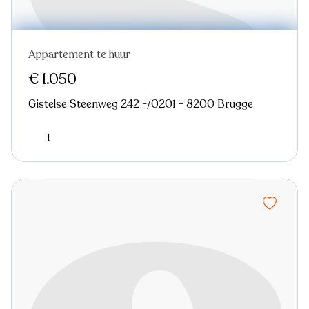
Appartement te huur
Nieuw
€ 1.050
Gistelse Steenweg 242 -/0201 - 8200 Brugge
1