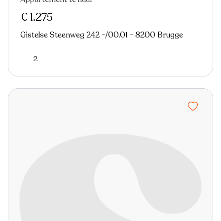
Nieuw
€ 1.275
Gistelse Steenweg 242 -/00.01 - 8200 Brugge
2