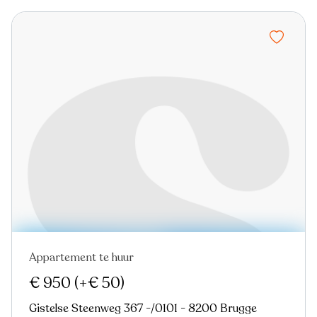
Appartement te huur
Nieuw
€ 950
(+€ 50)
Gistelse Steenweg 367 -/0101 - 8200 Brugge