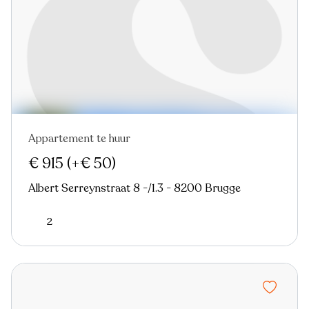
Appartement te huur
Nieuw
€ 915
(+€ 50)
Albert Serreynstraat 8 -/1.3 - 8200 Brugge
2