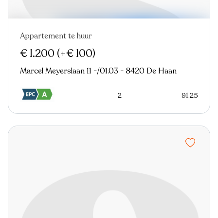
Appartement te huur
Nieuw
€ 1.200
(+€ 100)
Marcel Meyerslaan 11 -/01.03 - 8420 De Haan
2
91.25