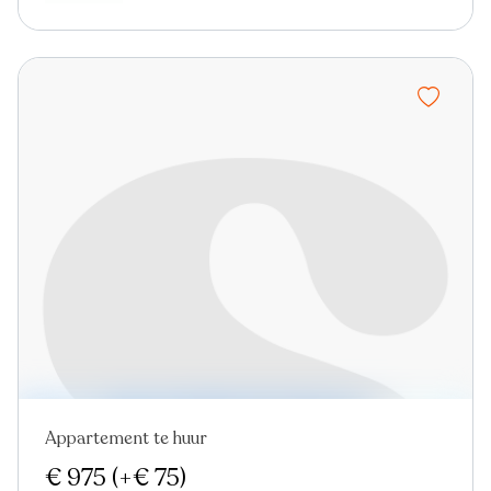
Appartement te huur
Nieuw
€ 975
(+€ 75)