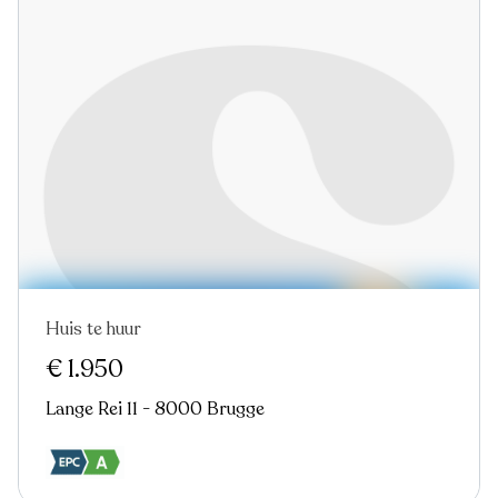
Huis te huur
Nieuw
€ 1.950
Lange Rei 11 - 8000 Brugge