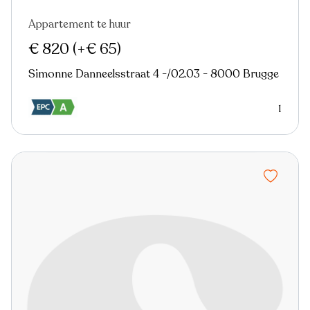
Appartement te huur
Nieuw
€ 820
(+€ 65)
Simonne Danneelsstraat 4 -/02.03 - 8000 Brugge
1