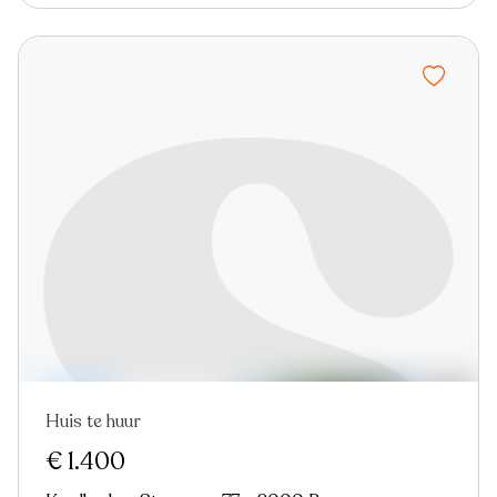
Huis te huur
Nieuw
€ 1.400