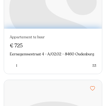
Appartement te huur
Nieuw
€ 725
Eernegemsestraat 4 - A/02.02 - 8460 Oudenburg
1
53