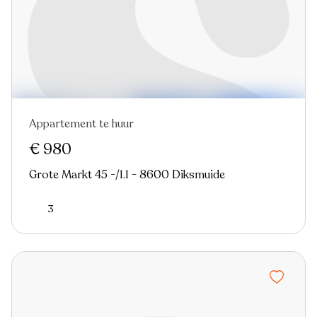
Appartement te huur
Nieuw
€ 980
Grote Markt 45 -/1.1 - 8600 Diksmuide
3