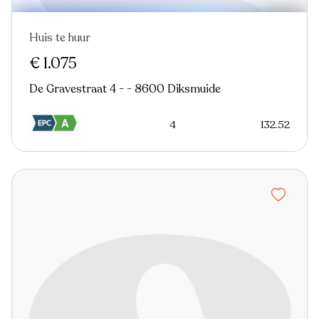
Huis te huur
Nieuw
€ 1.075
De Gravestraat 4 - - 8600 Diksmuide
4
132.52