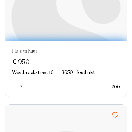
Huis te huur
Nieuw
Virtual tour
€ 950
Westbroekstraat 16 - - 8650 Houthulst
3
200