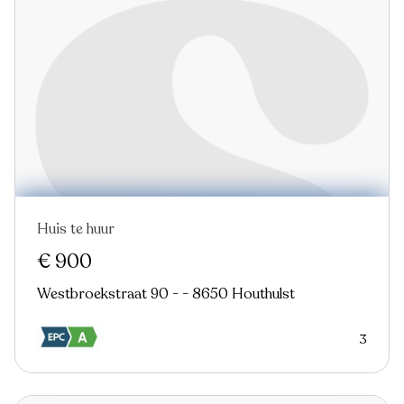
Huis te huur
Nieuw
€ 900
Westbroekstraat 90 - - 8650 Houthulst
3