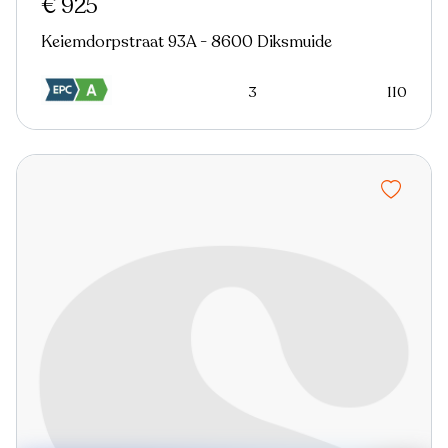
€ 925
Keiemdorpstraat 93A - 8600 Diksmuide
3
110