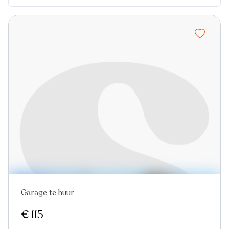
Garage te huur
Nieuw
€ 115