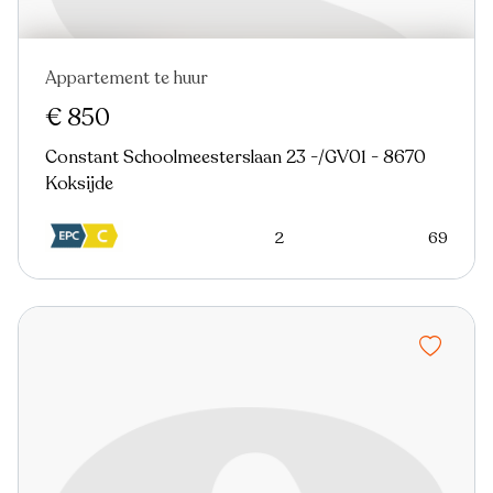
Appartement te huur
Nieuw
€ 850
Constant Schoolmeesterslaan 23 -/GV01 - 8670
Koksijde
2
69