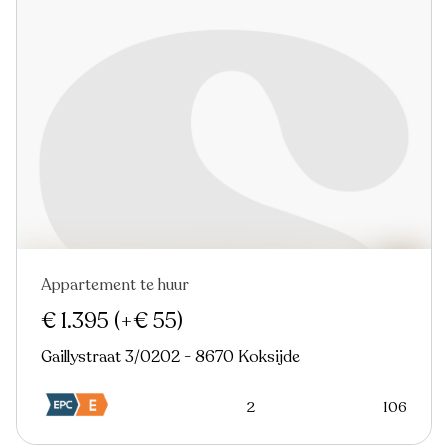
Appartement te huur
Nieuw
€ 1.395
(+€ 55)
Gaillystraat 3/0202 - 8670 Koksijde
2
106