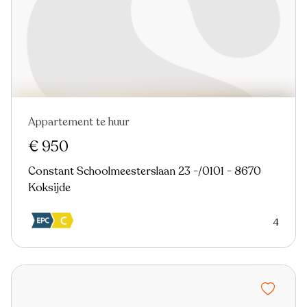
Appartement te huur
Nieuw
€ 950
Constant Schoolmeesterslaan 23 -/0101 - 8670
Koksijde
4