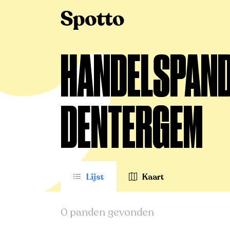
>
Te huur
>
Dentergem
>
Handelspand
HANDELSPAND 
DENTERGEM
Lijst
Kaart
0 panden gevonden