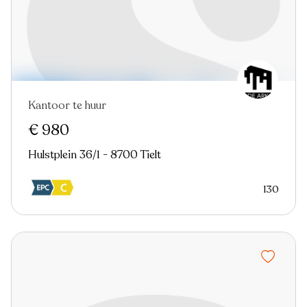
Kantoor te huur
Nieuw
€ 980
Hulstplein 36/1 - 8700 Tielt
130