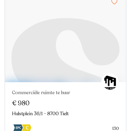
Commerciële ruimte te huur
Nieuw
€ 980
Hulstplein 36/1 - 8700 Tielt
130