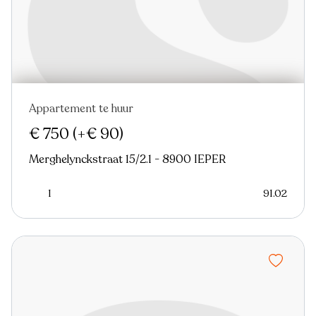
Appartement te huur
Nieuw
Virtual tour
€ 750
(+€ 90)
Merghelynckstraat 15/2.1 - 8900 IEPER
1
91.02