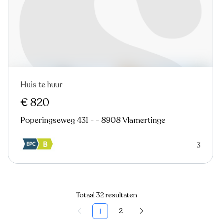
Huis te huur
In optie
€ 820
Poperingseweg 431 - - 8908 Vlamertinge
3
Totaal 32 resultaten
2
1