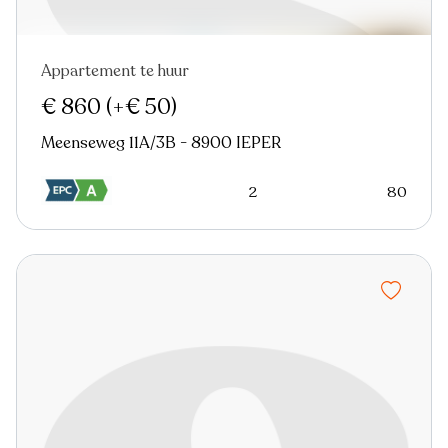
Appartement te huur
Nieuw
€ 860
(+€ 50)
Meenseweg 11A/3B - 8900 IEPER
2
80