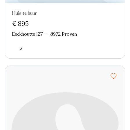
Huis te huur
Nieuw
€ 895
Eeckhoutte 127 - - 8972 Proven
3