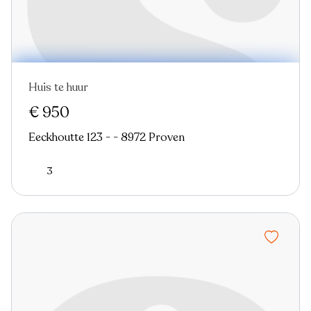
Huis te huur
Nieuw
€ 950
Eeckhoutte 123 - - 8972 Proven
3