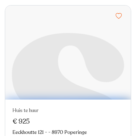
Huis te huur
Nieuw
€ 925
Eeckhoutte 121 - - 8970 Poperinge