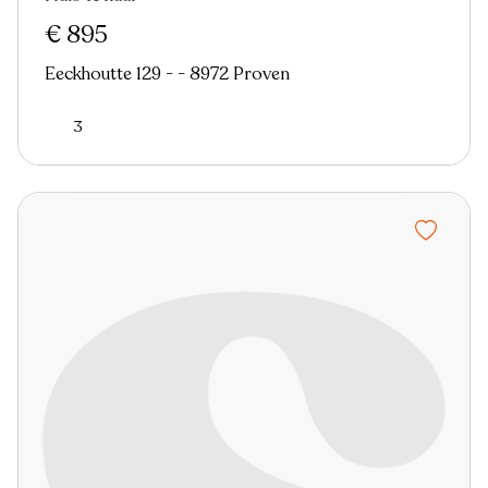
Nieuw
€ 895
Eeckhoutte 129 - - 8972 Proven
3