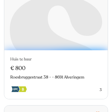
Huis te huur
Nieuw
€ 800
Roesbruggestraat 38 - - 8691 Alveringem
3