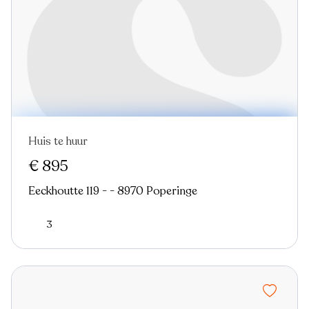
Huis te huur
Nieuw
€ 895
Eeckhoutte 119 - - 8970 Poperinge
3