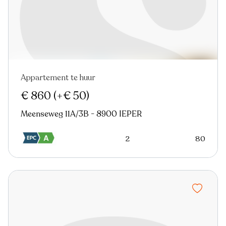
Appartement te huur
Nieuw
€ 860
(+€ 50)
Meenseweg 11A/3B - 8900 IEPER
2
80