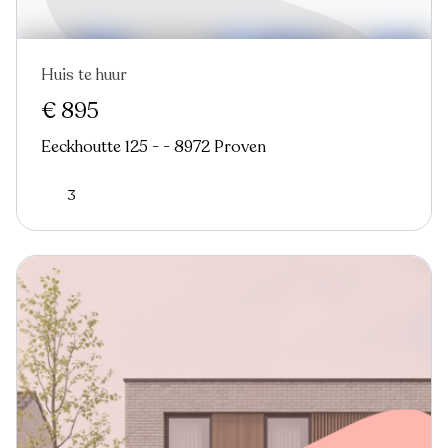
Huis te huur
Nieuw
€ 895
Eeckhoutte 125 - - 8972 Proven
3