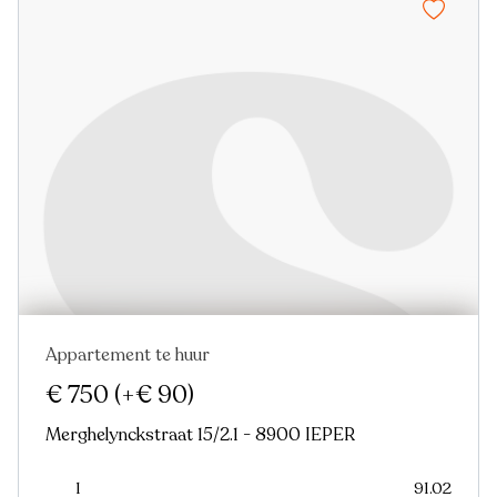
Appartement te huur
Nieuw
Virtual tour
€ 750
(+€ 90)
Merghelynckstraat 15/2.1 - 8900 IEPER
1
91.02