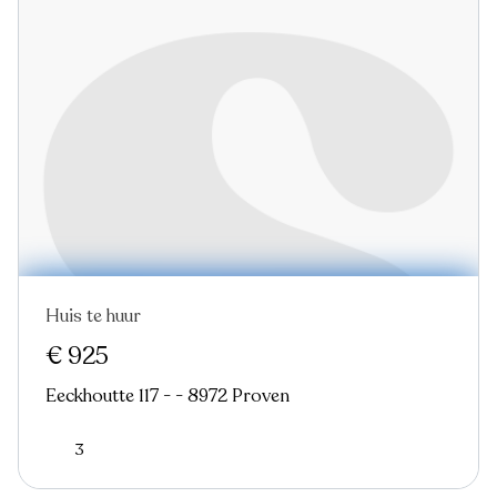
Huis te huur
Nieuw
€ 925
Eeckhoutte 117 - - 8972 Proven
3