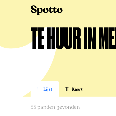
>
Te huur
>
Merelbeke-Melle
TE HUUR IN M
Lijst
Kaart
55 panden gevonden