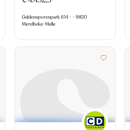
€ 4.452,5
Guldensporenpark 104 - - 9820
Merelbeke-Melle