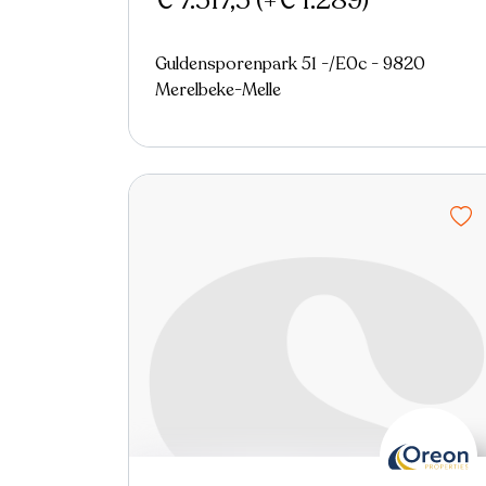
€ 7.517,5
(+€ 1.289)
Guldensporenpark 51 -/E0c - 9820
Merelbeke-Melle