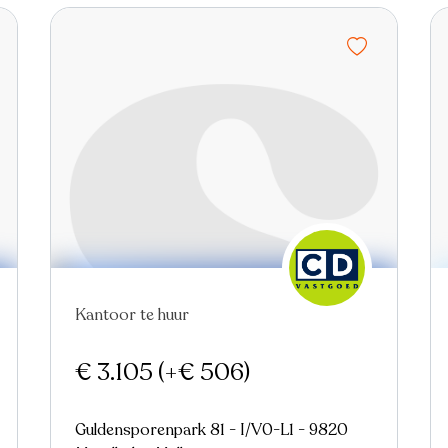
Nieuw
Virtual tour
Kantoor te huur
€ 3.105
(+€ 506)
Guldensporenpark 81 - I/V0-L1 - 9820