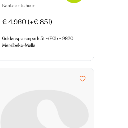
Virtual tour
Kantoor te huur
€ 4.960
(+€ 851)
Guldensporenpark 51 -/E0b - 9820
Merelbeke-Melle