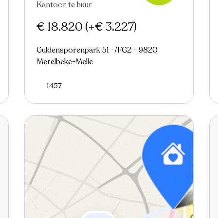
Kantoor te huur
Virtual tour
€ 18.820
(+€ 3.227)
Guldensporenpark 51 -/FG2 - 9820
Merelbeke-Melle
1457