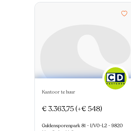
Nieuw
Virtual tour
Kantoor te huur
€ 3.363,75
(+€ 548)
Guldensporenpark 81 - I/V0-L2 - 9820