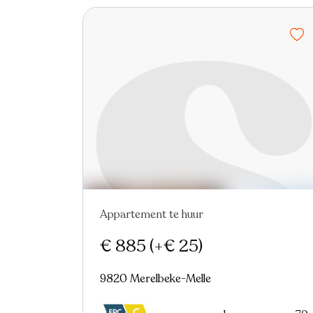
Appartement te huur
In optie
€ 885
(+€ 25)
9820 Merelbeke-Melle