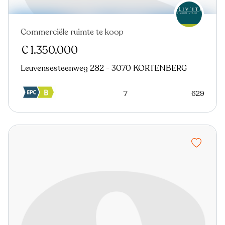
Commerciële ruimte te koop
Nieuw
€ 1.350.000
Leuvensesteenweg 282 - 3070 KORTENBERG
7
629