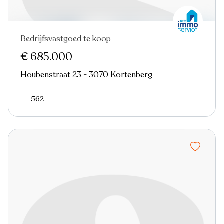
Bedrijfsvastgoed te koop
In optie
€ 685.000
Houbenstraat 23 - 3070 Kortenberg
562