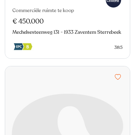
Commerciële ruimte te koop
In optie
€ 450.000
Mechelsesteenweg 131 - 1933 Zaventem Sterrebeek
385