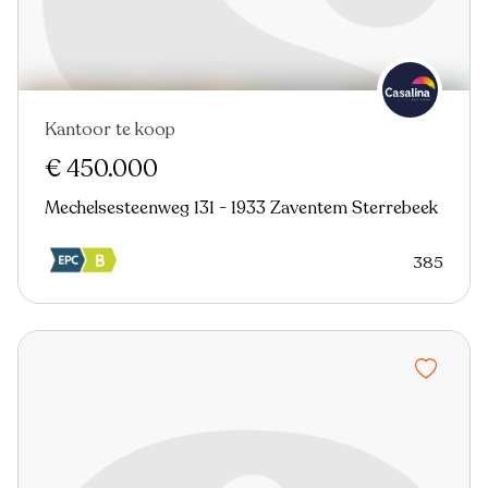
Kantoor te koop
In optie
€ 450.000
Mechelsesteenweg 131 - 1933 Zaventem Sterrebeek
385