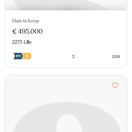
Huis te koop
Nieuw
€ 495.000
2275 Lille
3
209