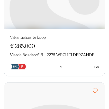
Vakantiehuis te koop
Nieuw
€ 285.000
Vierde Bosdreef 16 - 2275 WECHELDERZANDE
2
136