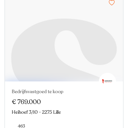
Bedrijfsvastgoed te koop
Virtual tour
€ 769.000
Heihoef 3/10 - 2275 Lille
463