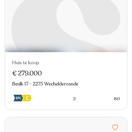
Huis te koop
Virtual tour
€ 279.000
Beulk 17 - 2275 Wechelderzande
2
80