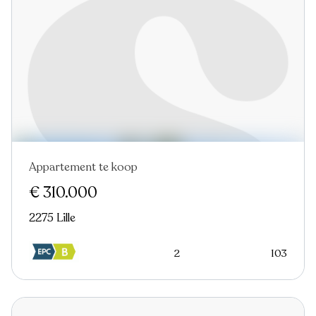
Appartement te koop
In optie
€ 310.000
2275 Lille
2
103