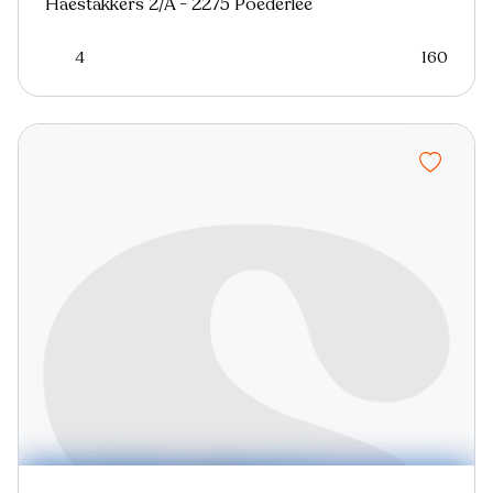
Haestakkers 2/A - 2275 Poederlee
4
160