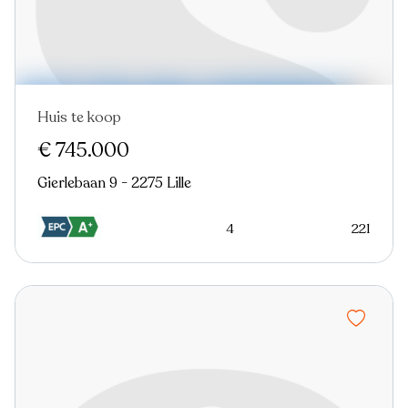
Huis te koop
Virtual tour
€ 745.000
Gierlebaan 9 - 2275 Lille
4
221