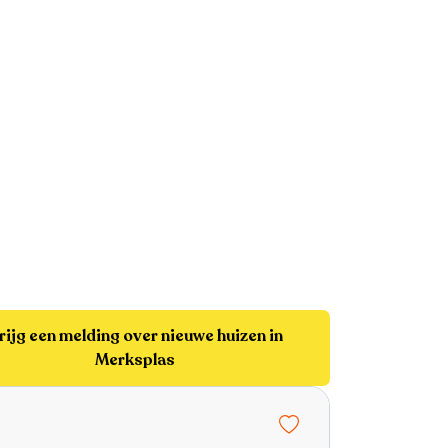
rijg een melding over nieuwe huizen in
Merksplas