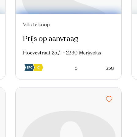
Villa te koop
In optie
Prijs op aanvraag
Hoevestraat 25./.. - 2330 Merksplas
5
358