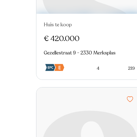
Huis te koop
In optie
€ 420.000
Gezellestraat 9 - 2330 Merksplas
4
219