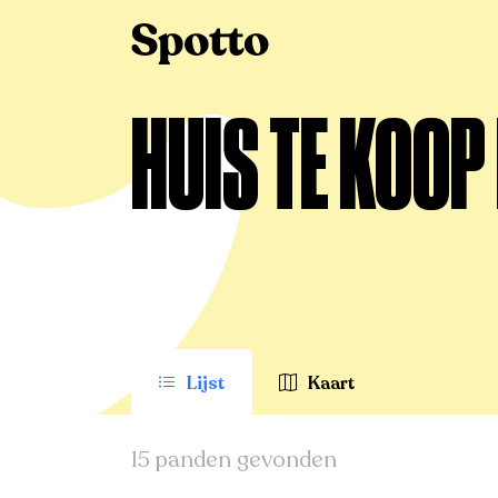
>
Te koop
>
Merksplas
>
Huis
HUIS TE KOOP
Lijst
Kaart
15 panden gevonden