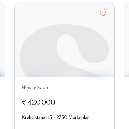
Huis te koop
In optie
€ 420.000
Krekelstraat 13 - 2330 Merksplas