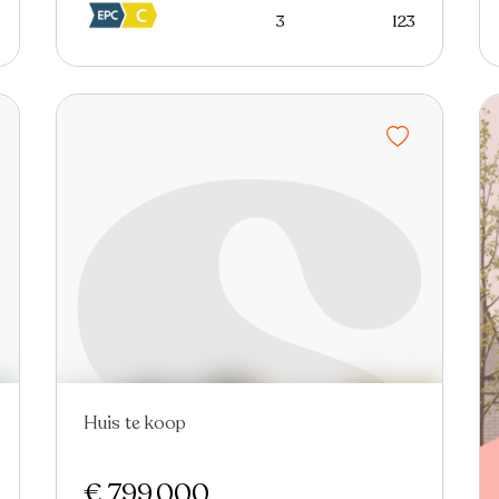
3
123
Huis te koop
€ 799.000