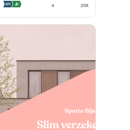
4
258