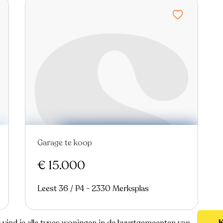
Garage te koop
€ 15.000
Leest 36 / P4 - 2330 Merksplas
r vind je alle types woningen in de buurtgemeenten van
K