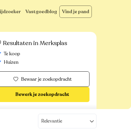
ijdzoeker
Vastgoedblog
Vind je pand
Resultaten in Merksplas
Te koop
Huizen
Bewaar je zoekopdracht
Bewerk je zoekopdracht
Relevantie