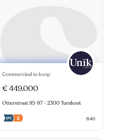
Commercieel te koop
Virtual tour
€ 449.000
Otterstraat 95-97 - 2300 Turnhout
840