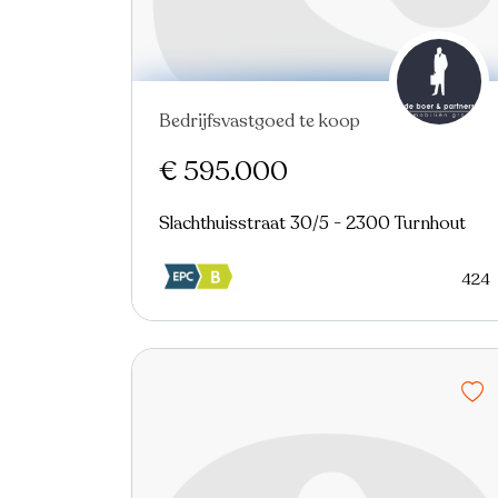
Bedrijfsvastgoed te koop
Virtual tour
€ 595.000
Slachthuisstraat 30/5 - 2300 Turnhout
424