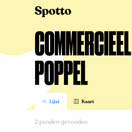
>
Te koop
>
Poppel
>
Commercieel
COMMERCIEEL 
POPPEL
Lijst
Kaart
2 panden gevonden