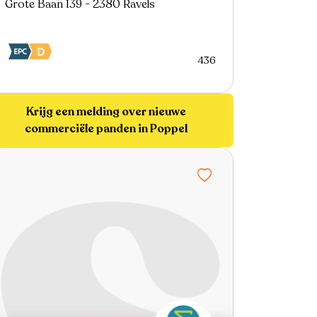
Grote Baan 139 - 2380 Ravels
436
Krijg een melding over nieuwe
commerciële panden in Poppel