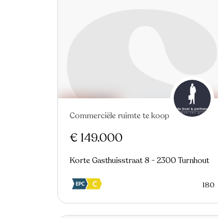
Commerciële ruimte te koop
Virtual tour
€ 149.000
Korte Gasthuisstraat 8 - 2300 Turnhout
180