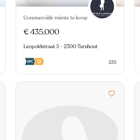
Commerciële ruimte te koop
Nieuw
€ 435.000
Leopoldstraat 5 - 2300 Turnhout
235