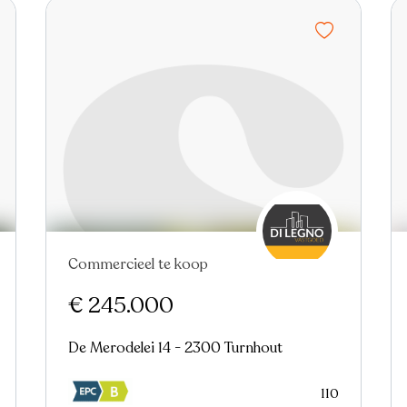
Commercieel te koop
In optie
Virtual tour
€ 245.000
De Merodelei 14 - 2300 Turnhout
110