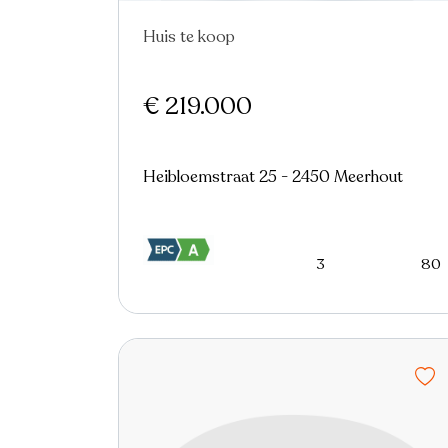
Huis te koop
Virtual tour
€ 219.000
Heibloemstraat 25 - 2450 Meerhout
3
80