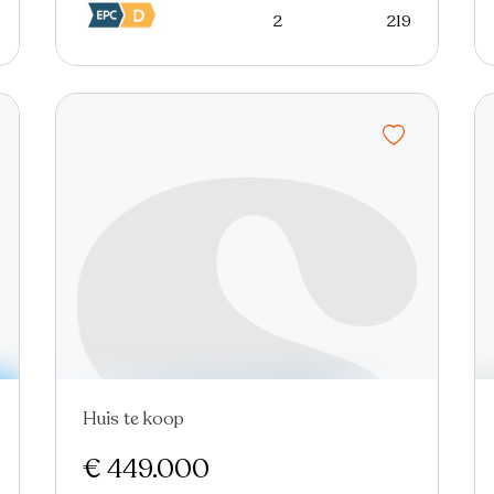
2
219
Huis te koop
In optie
€ 449.000