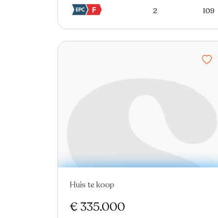
2
109
Huis te koop
€ 335.000