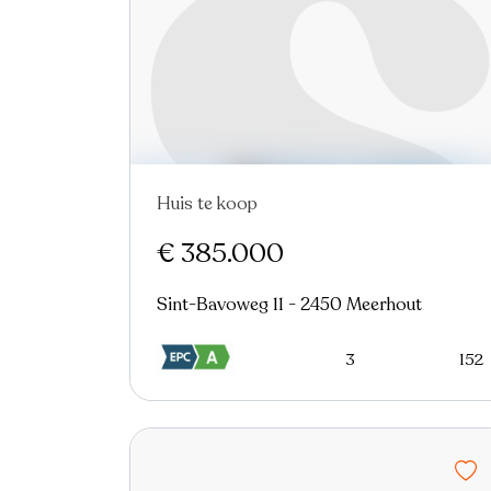
Huis te koop
In optie
€ 385.000
Sint-Bavoweg 11 - 2450 Meerhout
3
152