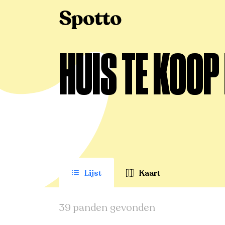
>
Te koop
>
Meerhout
>
Huis
HUIS TE KOOP
Lijst
Kaart
39 panden gevonden