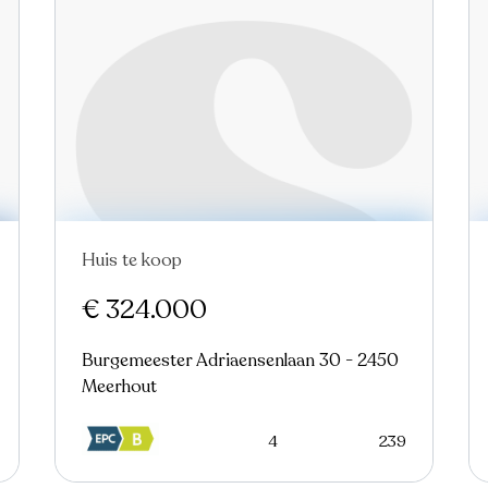
Huis te koop
In optie
€ 324.000
Burgemeester Adriaensenlaan 30 - 2450
Meerhout
4
239