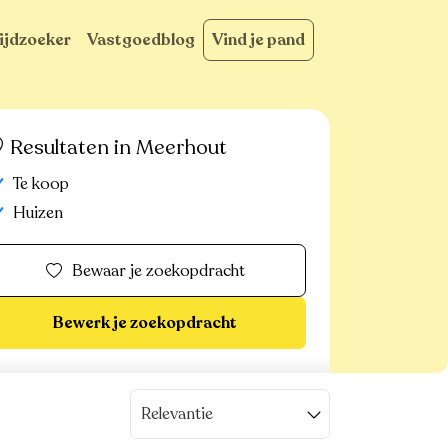
ijdzoeker
Vastgoedblog
Vind je pand
Resultaten in Meerhout
Te koop
Huizen
Bewaar je zoekopdracht
Bewerk je zoekopdracht
Relevantie