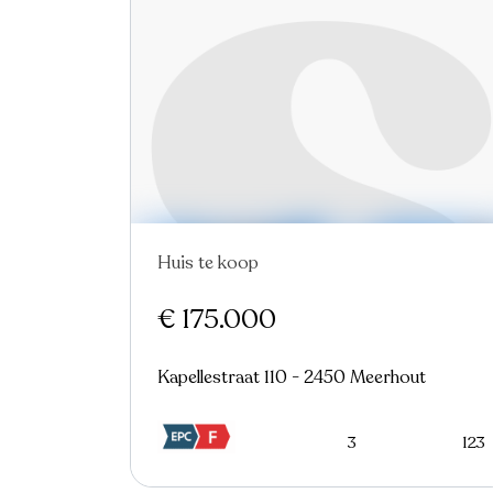
Huis te koop
In optie
Virtual tour
€ 175.000
Kapellestraat 110 - 2450 Meerhout
3
123