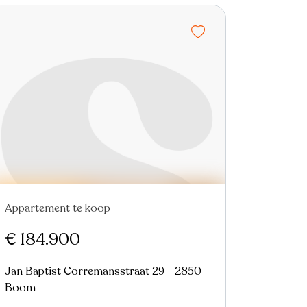
Appartement te koop
Nieuw
Virtual tour
€ 184.900
Jan Baptist Corremansstraat 29 - 2850
Boom