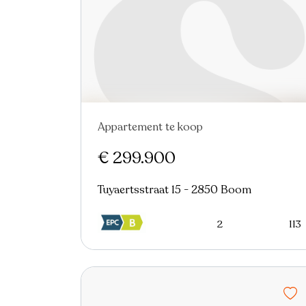
Appartement te koop
Nieuw
Virtual tour
€ 299.900
Tuyaertsstraat 15 - 2850 Boom
2
113