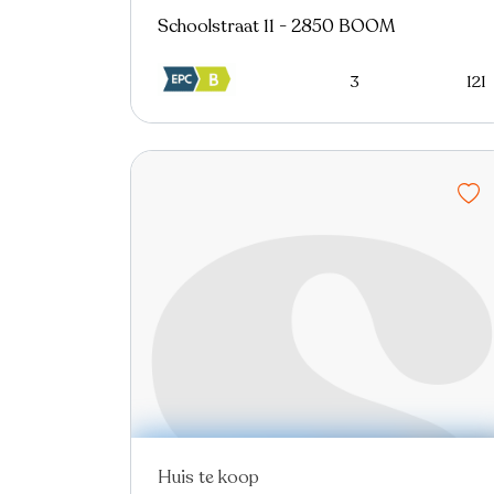
Schoolstraat 11 - 2850 BOOM
3
121
Huis te koop
Nieuw