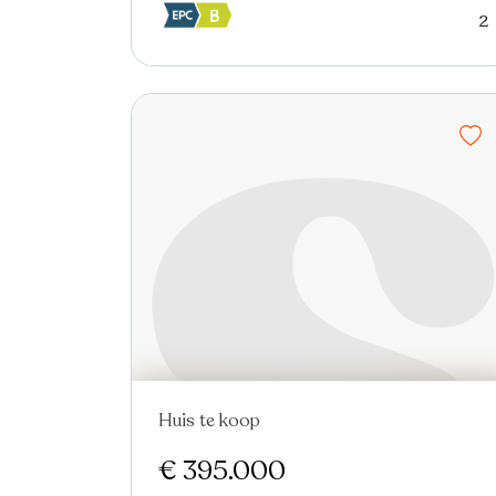
2
Huis te koop
Nieuw
€ 395.000