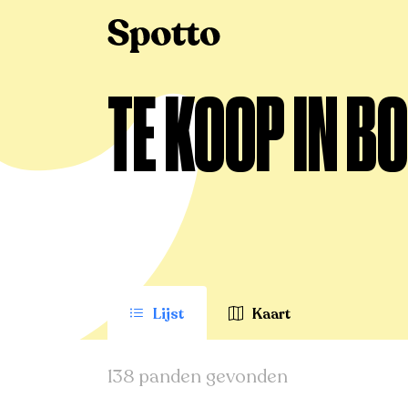
>
Te koop
>
Boom
TE KOOP IN B
Lijst
Kaart
138 panden gevonden