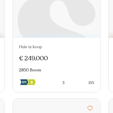
Huis te koop
Nieuw
€ 249.000
2850 Boom
3
135