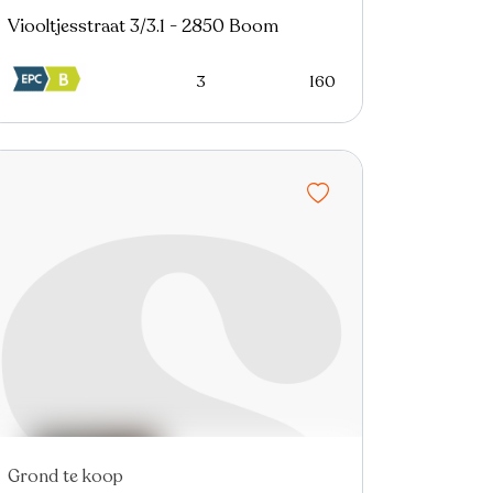
Viooltjesstraat 3/3.1 - 2850 Boom
3
160
Grond te koop
Nieuw