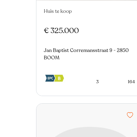
Huis te koop
Nieuw
€ 325.000
Jan Baptist Corremansstraat 9 - 2850
BOOM
3
164