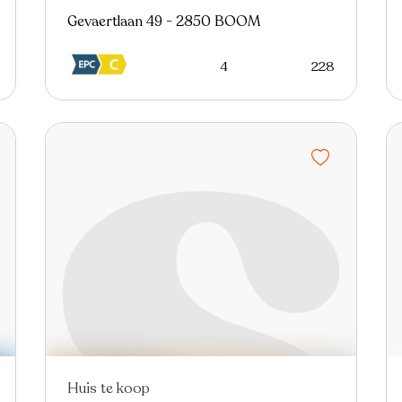
Gevaertlaan 49 - 2850 BOOM
4
228
Huis te koop
Nieuw