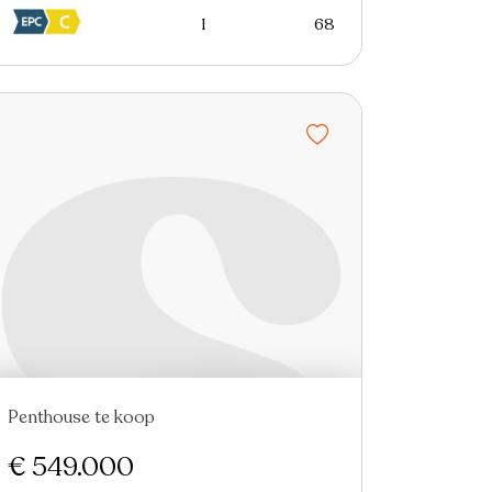
1
68
Penthouse te koop
Nieuw
€ 549.000