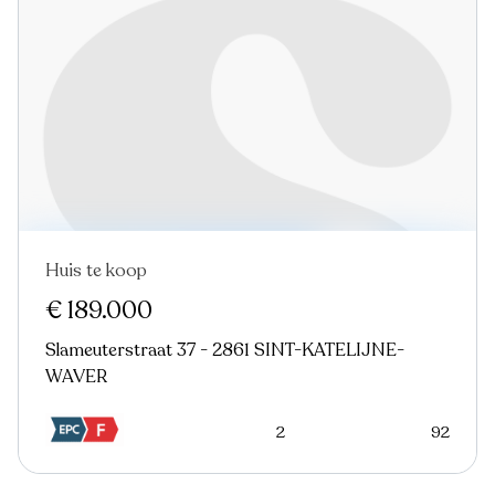
Huis te koop
Nieuw
€ 189.000
Slameuterstraat 37 - 2861 SINT-KATELIJNE-
WAVER
2
92