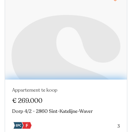
Appartement te koop
In optie
Virtual tour
€ 269.000
Dorp 4/2 - 2860 Sint-Katelijne-Waver
3