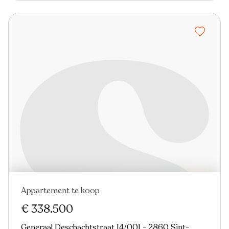
Appartement te koop
In optie
€ 338.500
Generaal Deschachtstraat 14/001 - 2860 Sint-