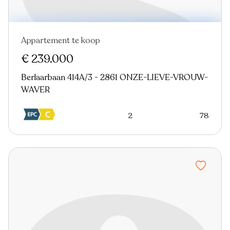
Appartement te koop
Virtual tour
€ 239.000
Berlaarbaan 414A/3 - 2861 ONZE-LIEVE-VROUW-
WAVER
2
78