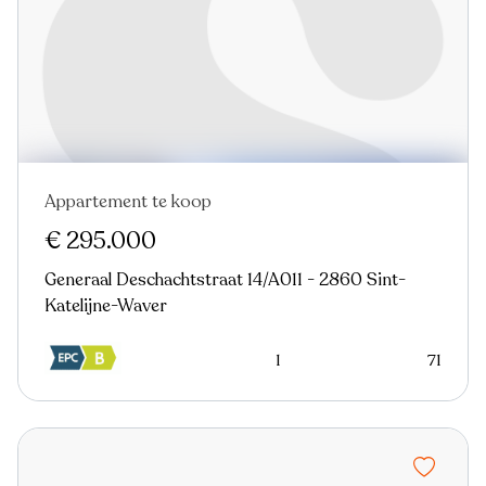
Appartement te koop
Nieuw
€ 295.000
Generaal Deschachtstraat 14/A011 - 2860 Sint-
Katelijne-Waver
1
71