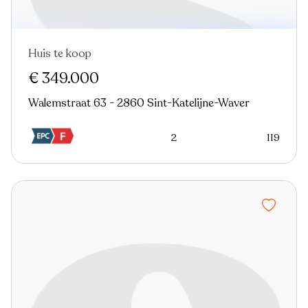
Huis te koop
Nieuw
€ 349.000
Walemstraat 63 - 2860 Sint-Katelijne-Waver
2
119