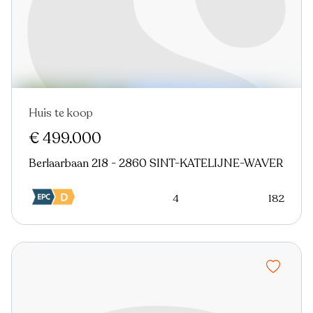
Huis te koop
Nieuw
€ 499.000
Berlaarbaan 218 - 2860 SINT-KATELIJNE-WAVER
4
182