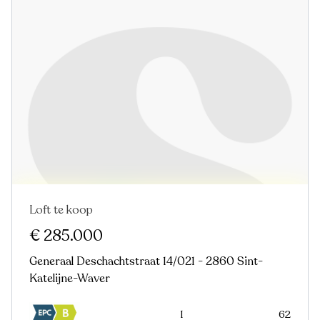
Loft te koop
Nieuw
€ 285.000
Generaal Deschachtstraat 14/021 - 2860 Sint-
Katelijne-Waver
1
62