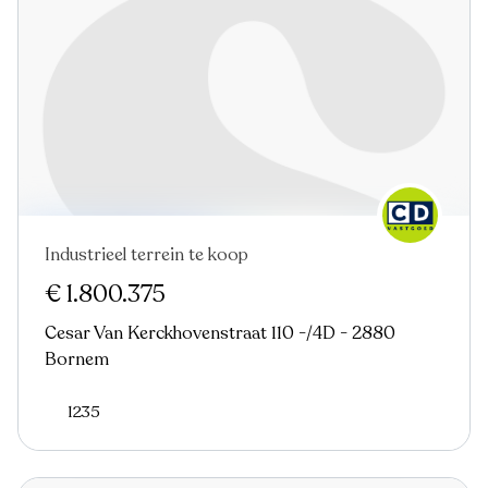
Industrieel terrein te koop
Virtual tour
€ 1.800.375
Cesar Van Kerckhovenstraat 110 -/4D - 2880
Bornem
1235