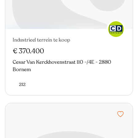
Industrieel terrein te koop
Virtual tour
€ 370.400
Cesar Van Kerckhovenstraat 110 -/4E - 2880
Bornem
212