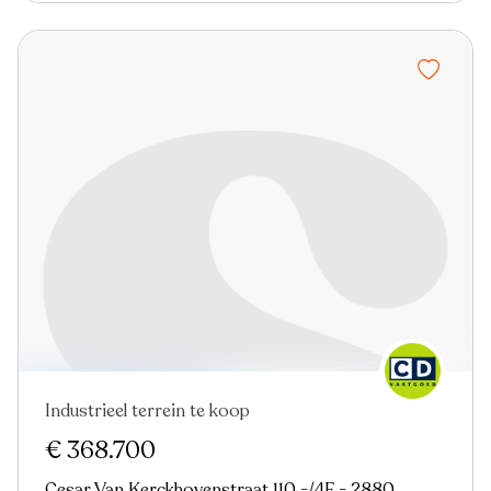
Industrieel terrein te koop
Virtual tour
€ 368.700
Cesar Van Kerckhovenstraat 110 -/4F - 2880