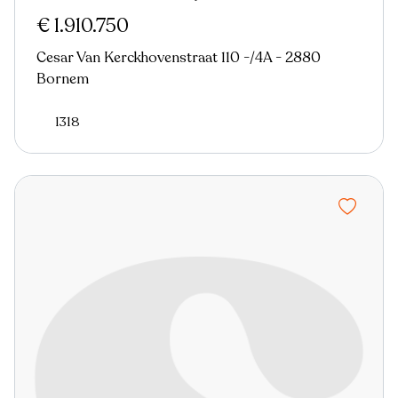
Virtual tour
€ 1.910.750
Cesar Van Kerckhovenstraat 110 -/4A - 2880
Bornem
1318