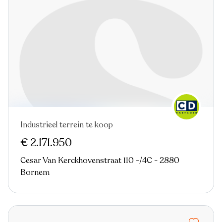
Industrieel terrein te koop
Virtual tour
€ 2.171.950
Cesar Van Kerckhovenstraat 110 -/4C - 2880
Bornem