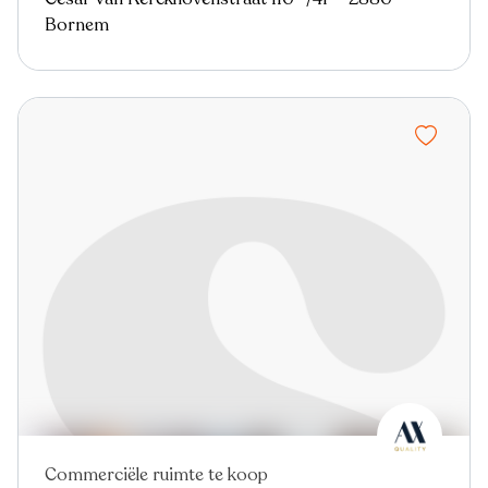
Bornem
Commerciële ruimte te koop
In optie