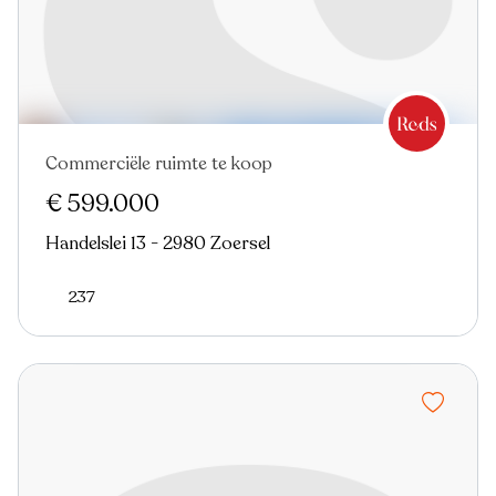
Commerciële ruimte te koop
Nieuw
€ 599.000
Handelslei 13 - 2980 Zoersel
237