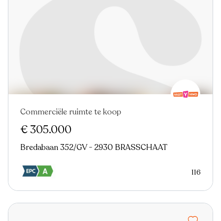
Commerciële ruimte te koop
Nieuw
€ 305.000
Bredabaan 352/GV - 2930 BRASSCHAAT
116