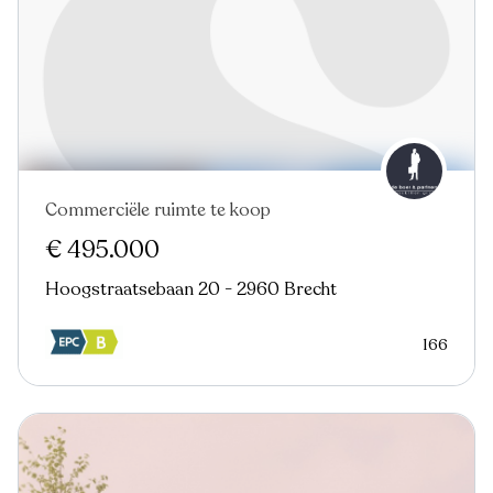
Commerciële ruimte te koop
Virtual tour
€ 495.000
Hoogstraatsebaan 20 - 2960 Brecht
166