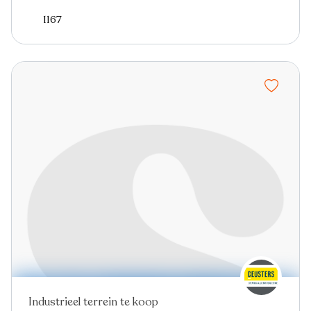
1167
Industrieel terrein te koop
Virtual tour