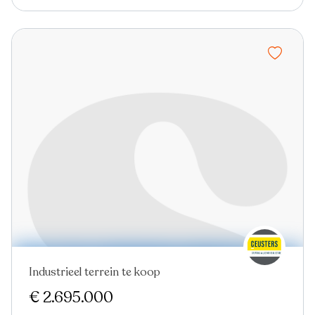
Industrieel terrein te koop
Virtual tour
€ 2.695.000