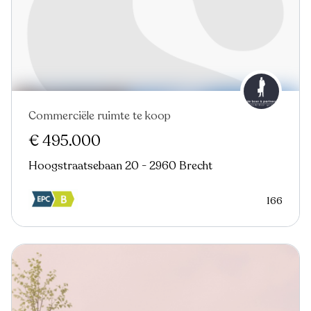
Commerciële ruimte te koop
Virtual tour
€ 495.000
Hoogstraatsebaan 20 - 2960 Brecht
166