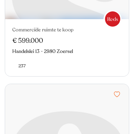
Commerciële ruimte te koop
Nieuw
€ 599.000
Handelslei 13 - 2980 Zoersel
237