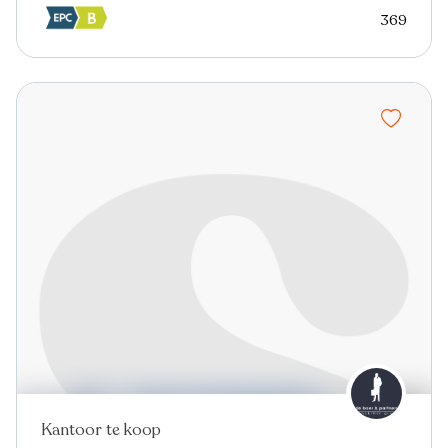
369
Kantoor te koop
Nieuw