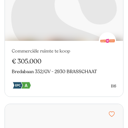
Commerciële ruimte te koop
Nieuw
€ 305.000
Bredabaan 352/GV - 2930 BRASSCHAAT
116