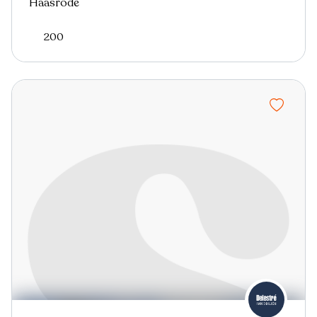
Haasrode
200