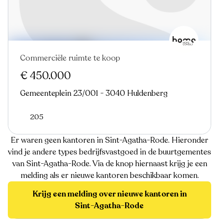
Commerciële ruimte te koop
In optie
€ 450.000
Gemeenteplein 23/001 - 3040 Huldenberg
205
Er waren geen kantoren in Sint-Agatha-Rode. Hieronder
vind je andere types bedrijfsvastgoed in de buurtgementes
van Sint-Agatha-Rode. Via de knop hiernaast krijg je een
melding als er nieuwe kantoren beschikbaar komen.
Krijg een melding over nieuwe kantoren in
Sint-Agatha-Rode