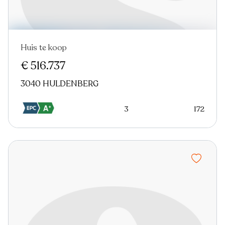
Huis te koop
Nieuw
€ 516.737
3040 HULDENBERG
3
172