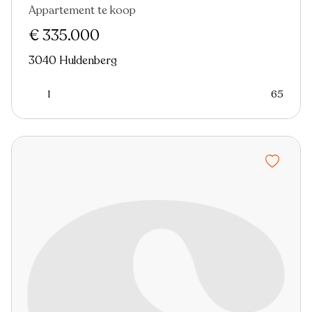
Appartement te koop
In optie
€ 335.000
3040 Huldenberg
1
65