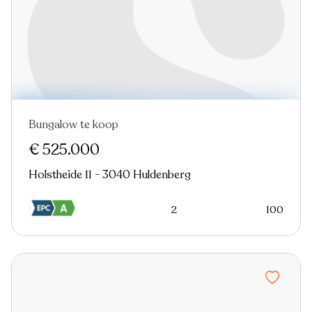
Bungalow te koop
Nieuw
€ 525.000
Holstheide 11 - 3040 Huldenberg
2
100