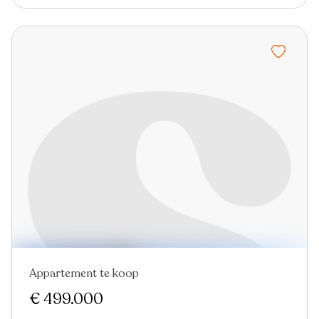
Appartement te koop
In optie
€ 499.000