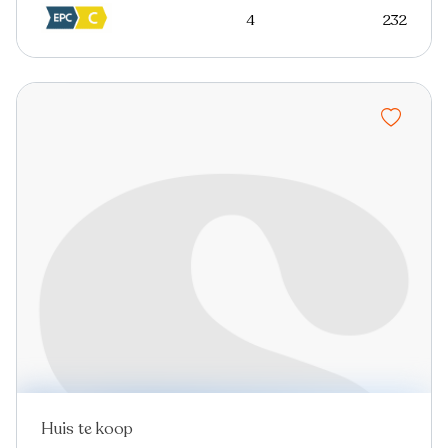
4
232
Huis te koop
Nieuw