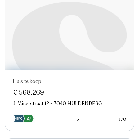
Huis te koop
Nieuw
€ 568.269
J. Minetstraat 12 - 3040 HULDENBERG
3
170