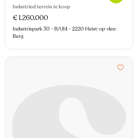
Industrieel terrein te koop
Nieuw
Virtual tour
€ 1.260.000
Industriepark 30 - B/U14 - 2220 Heist-op-den-
Berg