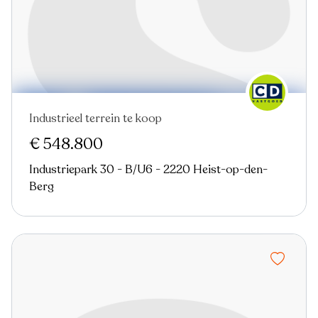
Industrieel terrein te koop
Virtual tour
€ 548.800
Industriepark 30 - B/U6 - 2220 Heist-op-den-
Berg