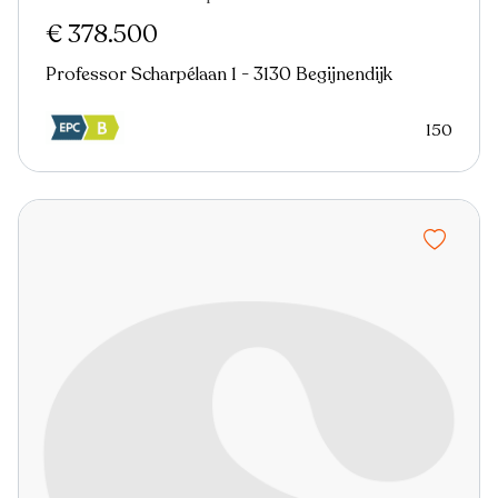
Nieuw
€ 378.500
Professor Scharpélaan 1 - 3130 Begijnendijk
150