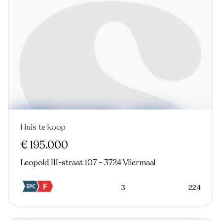
Huis te koop
Nieuw
€ 195.000
Leopold III-straat 107 - 3724 Vliermaal
3
224