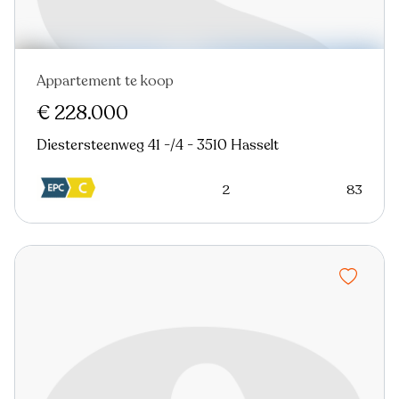
Appartement te koop
Nieuw
€ 228.000
Diestersteenweg 41 -/4 - 3510 Hasselt
2
83