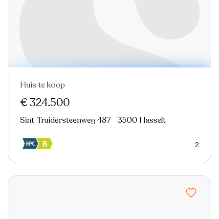
Huis te koop
Nieuw
€ 324.500
Sint-Truidersteenweg 487 - 3500 Hasselt
2