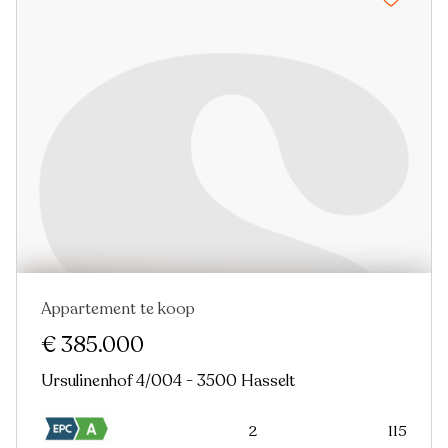
Appartement te koop
Nieuw
€ 385.000
Ursulinenhof 4/004 - 3500 Hasselt
2
115