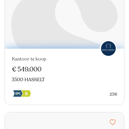
Kantoor te koop
Nieuw
€ 549.000
3500 HASSELT
256