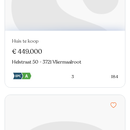
Huis te koop
Nieuw
€ 449.000
Helstraat 50 - 3721 Vliermaalroot
3
184