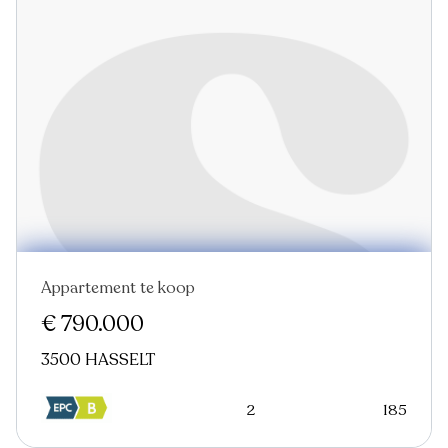
Appartement te koop
Nieuw
€ 790.000
3500 HASSELT
2
185