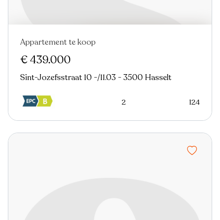
Appartement te koop
Nieuw
€ 439.000
Sint-Jozefsstraat 10 -/11.03 - 3500 Hasselt
2
124