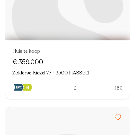
Huis te koop
Nieuw
€ 359.000
Zolderse Kiezel 77 - 3500 HASSELT
2
180