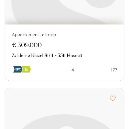
Appartement te koop
Nieuw
Virtual tour
€ 309.000
Zolderse Kiezel 81/11 - 3511 Hasselt
4
177