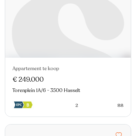
Appartement te koop
Nieuw
€ 249.000
Torenplein 1A/6 - 3500 Hasselt
2
88