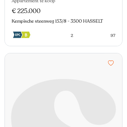
Appartement te koop
Nieuw
€ 225.000
Kempische steenweg 153/8 - 3500 HASSELT
2
97