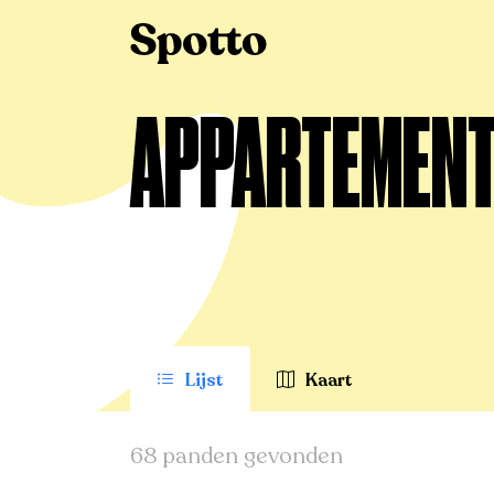
>
Te koop
>
Bree
>
Appartement
APPARTEMENT 
Lijst
Kaart
68 panden gevonden