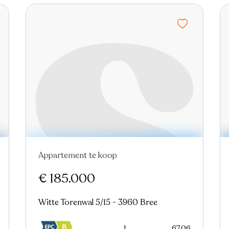
Appartement te koop
Nieuw
€ 185.000
Witte Torenwal 5/15 - 3960 Bree
1
67.06