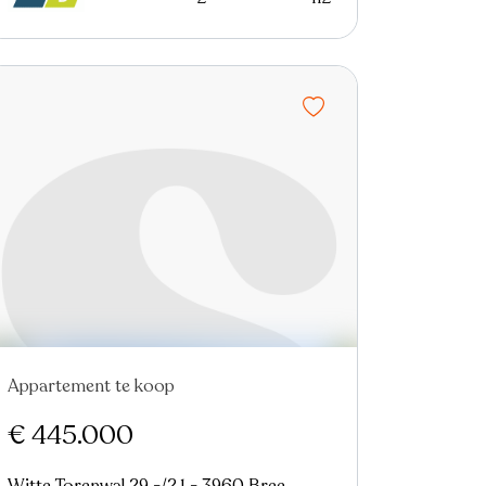
Appartement te koop
In optie
€ 445.000