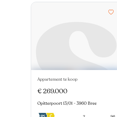
Appartement te koop
Nieuw
Virtual tour
€ 269.000
Opitterpoort 13/01 - 3960 Bree
2
96