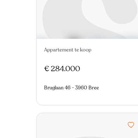
Appartement te koop
In optie
€ 284.000
Bruglaan 46 - 3960 Bree