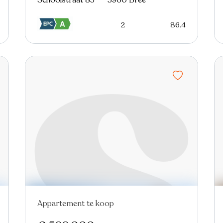
Schoolstraat 83 - - 3960 Bree
2
86.4
Appartement te koop