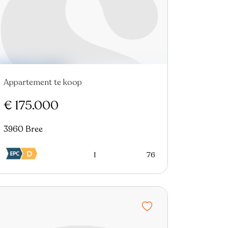
Appartement te koop
Virtual tour
€ 175.000
3960 Bree
1
76