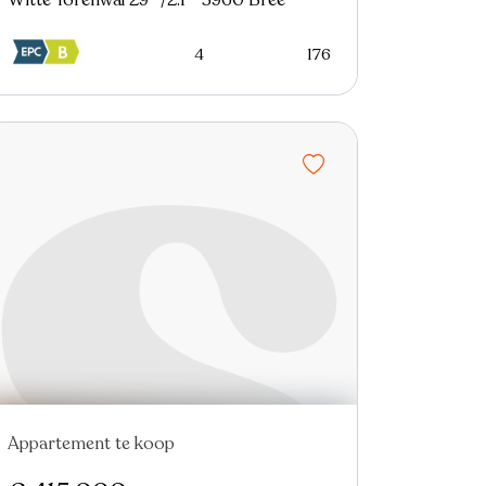
Witte Torenwal 29 -/2.1 - 3960 Bree
4
176
Appartement te koop