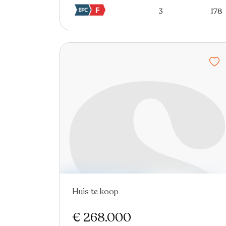
3
178
Huis te koop
Nieuw
€ 268.000