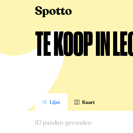
>
Te koop
>
Leopoldsburg
TE KOOP IN 
Lijst
Kaart
117 panden gevonden