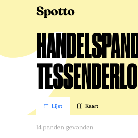
>
Te koop
>
Tessenderlo-Ham
>
Handelspand
HANDELSPAND 
TESSENDERLO
Lijst
Kaart
14 panden gevonden