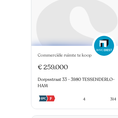
Commerciële ruimte te koop
Virtual tour
€ 259.000
Dorpsstraat 33 - 3980 TESSENDERLO-
HAM
4
314