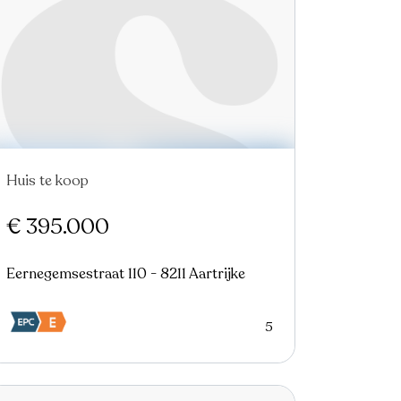
Huis te koop
Nieuw
€ 395.000
Eernegemsestraat 110 - 8211 Aartrijke
5