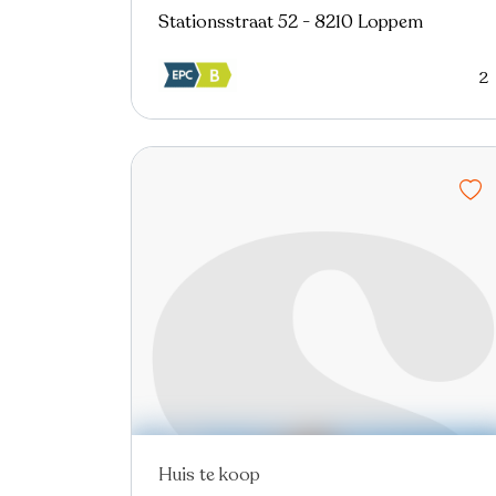
Stationsstraat 52 - 8210 Loppem
2
Huis te koop
In optie