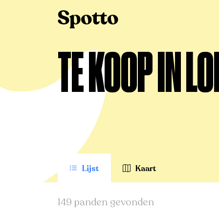
>
Te koop
>
Loppem
TE KOOP IN L
Lijst
Kaart
149 panden gevonden