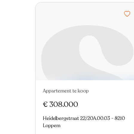
Appartement te koop
Nieuw
€ 308.000
Heidelbergstraat 22/20A.00.03 - 8210
Loppem