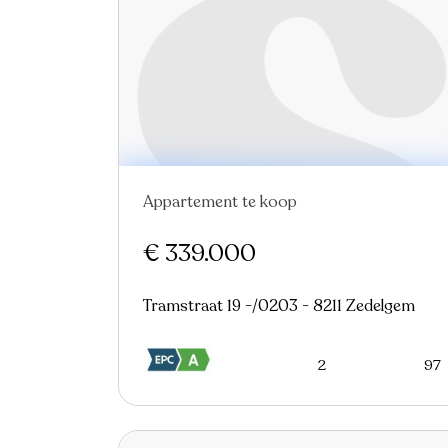
Appartement te koop
Nieuw
€ 339.000
Tramstraat 19 -/0203 - 8211 Zedelgem
2
97