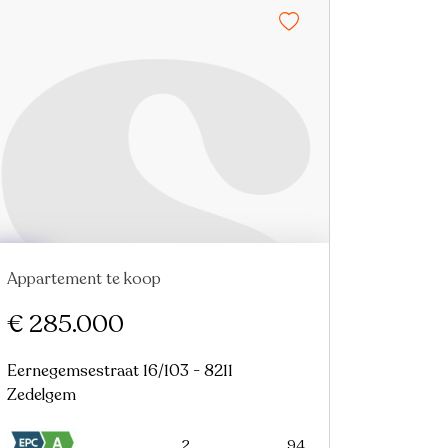
Appartement te koop
Nieuw
€ 285.000
Eernegemsestraat 16/103 - 8211
Zedelgem
2
94