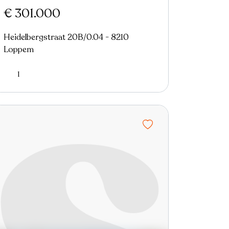
€ 301.000
Heidelbergstraat 20B/0.04 - 8210
Loppem
1