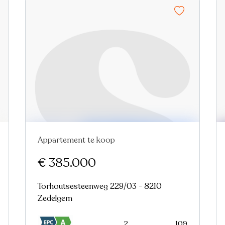
Appartement te koop
Nieuw
€ 385.000
Torhoutsesteenweg 229/03 - 8210
Zedelgem
2
109