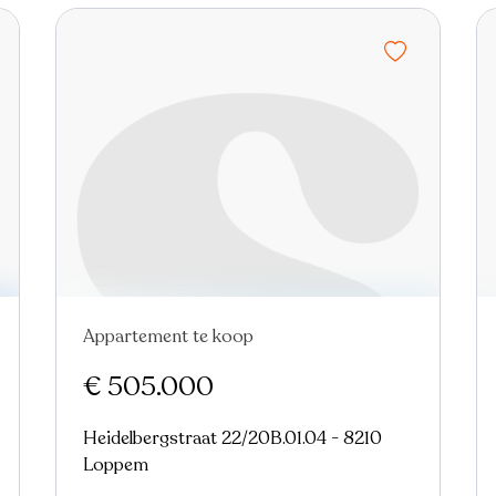
Appartement te koop
Nieuw
€ 505.000
Heidelbergstraat 22/20B.01.04 - 8210
Loppem