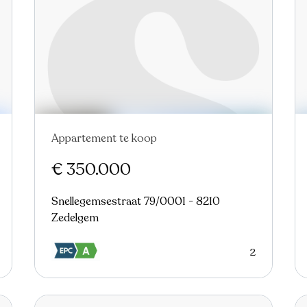
Appartement te koop
Nieuw
€ 350.000
Snellegemsestraat 79/0001 - 8210
Zedelgem
2