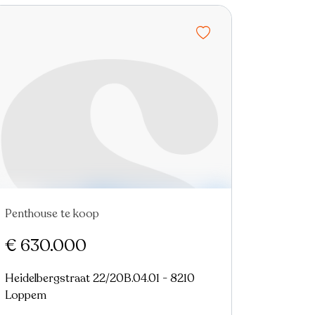
Penthouse te koop
Nieuw
€ 630.000
Heidelbergstraat 22/20B.04.01 - 8210
Loppem