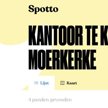
>
Te koop
>
Moerkerke
>
Kantoor
KANTOOR TE K
MOERKERKE
Lijst
Kaart
4 panden gevonden