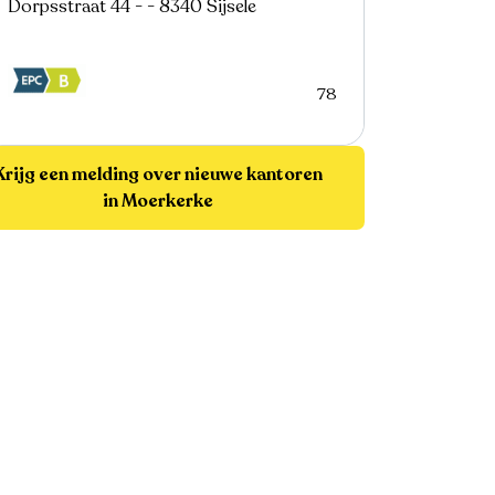
Dorpsstraat 44 - - 8340 Sijsele
78
Krijg een melding over nieuwe kantoren
in Moerkerke