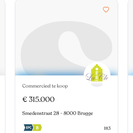
Commercieel te koop
Nieuw
€ 315.000
Smedenstraat 28 - 8000 Brugge
183