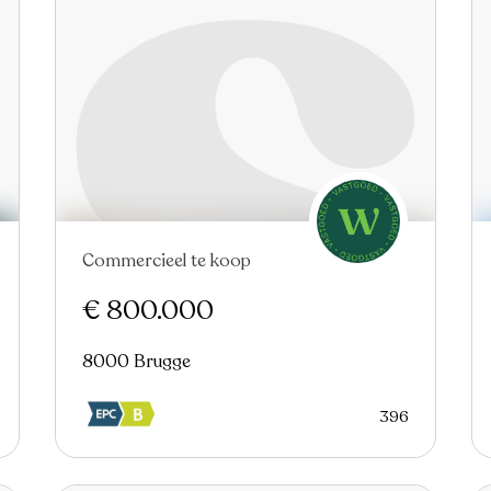
Commercieel te koop
Nieuw
€ 800.000
8000 Brugge
396